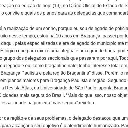
eação na edição de hoje (13), no Diário Oficial do Estado de S
e o convite e quais os planos para as delegacias que comandar
é a realização de um sonho, porque eu sou delegado de polícia
muito nesse tempo, estou há 10 anos em Bragança, passei por t
 daqui, pelas especializadas e era delegado do município até 
É lógico que para mim é uma alegria e uma grande honra poder
to grupo dos delegados seccionais que passaram por aqui. Tod
eu legado e eu, como bragantino nato, tenho interesse total em 
 Bragança Paulista e pela região Bragantina” disse. Porém, o 
tem planos maiores para Bragança Paulista e região. Segundo 
 a Revista Atlas, da Universidade de São Paulo, aponta Brag
 cidades mais segura do Brasil. “Mais do que isso, nosso objet
r essa cidade na primeira mais segura” revelou.
 da região e de seus problemas, o delegado destacou que um
s para alcançar o seu objetivo é o atendimento humanizado. Par