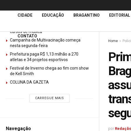
Últimas
Notícias
CIDADE
EDUCAÇÃO
BRAGANTINO
EDITORIAL
GURI abre mais de 150 vagas gratuitas para
cursos de música
CONTATO
Campanha de Multivacinação começa
Home
Polic
nesta segunda-feira
Prim
Prefeitura paga R$ 1,13 milhão a 270
atletas e 34 projetos esportivos
Brag
Festival de Inverno chega ao fim com show
de Kell Smith
assu
COLUNA DA GAZETA
tran
CARREGUE MAIS
segu
Navegação
por
Redação