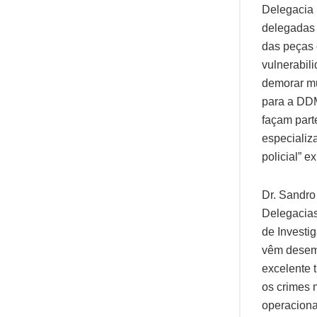
Delegacia 
delegadas 
das peças 
vulnerabil
demorar mu
para a DDM
façam part
especializ
policial” e
Dr. Sandro
Delegacias
de Investi
vêm desem
excelente 
os crimes 
operaciona