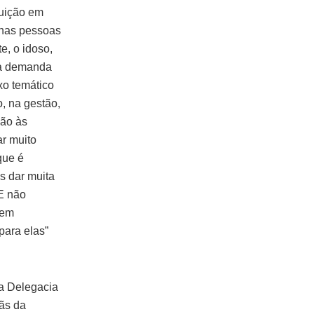
tuição em
 nas pessoas
e, o idoso,
lta demanda
xo temático
o, na gestão,
ção às
r muito
que é
s dar muita
E não
vem
para elas”
 a Delegacia
ãs da