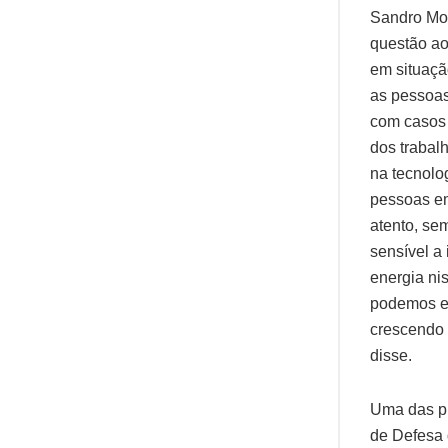
Sandro Mon
questão ao
em situaçã
as pessoas
com casos 
dos trabalh
na tecnolo
pessoas em
atento, se
sensível a
energia ni
podemos e
crescendo 
disse.
Uma das pr
de Defesa 