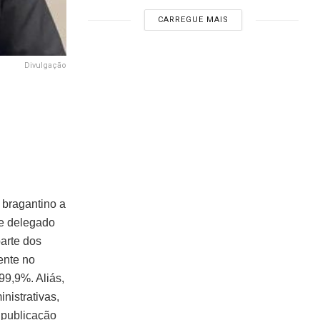
CARREGUE MAIS
Divulgação
 bragantino a
de delegado
arte dos
ente no
99,9%. Aliás,
nistrativas,
 publicação