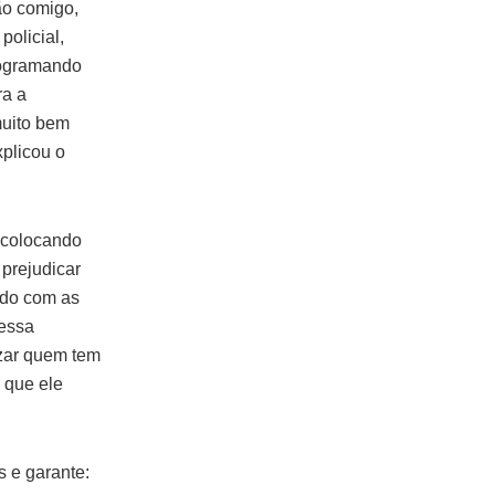
ão comigo,
policial,
programando
ra a
muito bem
xplicou o
 colocando
 prejudicar
rdo com as
 essa
izar quem tem
m que ele
s e garante: