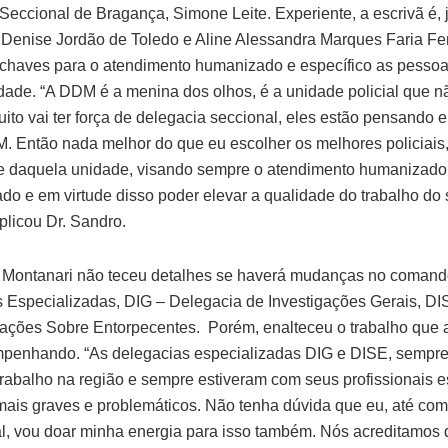
Seccional de Bragança, Simone Leite. Experiente, a escrivã é, 
Denise Jordão de Toledo e Aline Alessandra Marques Faria Fer
chaves para o atendimento humanizado e específico as pesso
idade. “A DDM é a menina dos olhos, é a unidade policial que n
ito vai ter força de delegacia seccional, eles estão pensando e
. Então nada melhor do que eu escolher os melhores policiais
e daquela unidade, visando sempre o atendimento humanizado
ado e em virtude disso poder elevar a qualidade do trabalho do 
xplicou Dr. Sandro.
 Montanari não teceu detalhes se haverá mudanças no comand
 Especializadas, DIG – Delegacia de Investigações Gerais, D
gações Sobre Entorpecentes. Porém, enalteceu o trabalho que 
penhando. “As delegacias especializadas DIG e DISE, sempre
trabalho na região e sempre estiveram com seus profissionais 
mais graves e problemáticos. Não tenha dúvida que eu, até com
l, vou doar minha energia para isso também. Nós acreditamos