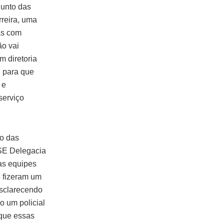
junto das
reira, uma
as com
ão vai
m diretoria
, para que
 e
serviço
o das
ISE Delegacia
as equipes
 fizeram um
esclarecendo
o um policial
 que essas