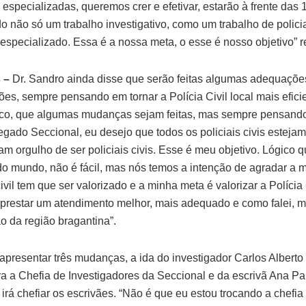
 especializadas, queremos crer e efetivar, estarão à frente das 
 não só um trabalho investigativo, como um trabalho de polic
 especializado. Essa é a nossa meta, o esse é nosso objetivo” r
 –
Dr. Sandro ainda disse que serão feitas algumas adequaçõe
es, sempre pensando em tornar a Polícia Civil local mais eficie
gico, que algumas mudanças sejam feitas, mas sempre pensando
gado Seccional, eu desejo que todos os policiais civis estej
m orgulho de ser policiais civis. Esse é meu objetivo. Lógico que
do mundo, não é fácil, mas nós temos a intenção de agradar a m
civil tem que ser valorizado e a minha meta é valorizar a Polícia
 prestar um atendimento melhor, mais adequado e como falei, ma
o da região bragantina”.
apresentar três mudanças, a ida do investigador Carlos Alberto 
ra a Chefia de Investigadores da Seccional e da escrivã Ana Pa
irá chefiar os escrivães. “Não é que eu estou trocando a chefia