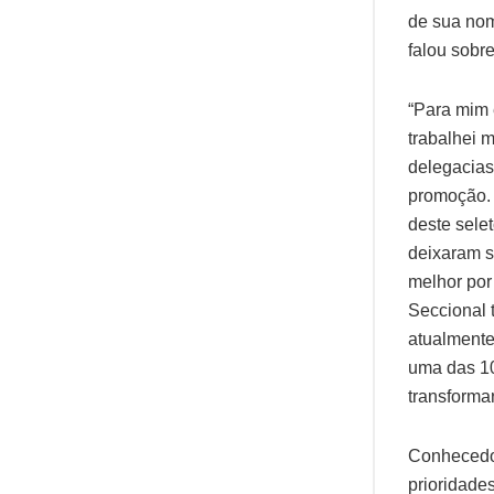
de sua nom
falou sobr
“Para mim 
trabalhei 
delegacias
promoção. 
deste sele
deixaram s
melhor por
Seccional 
atualmente
uma das 10
transforma
Conhecedor
prioridade