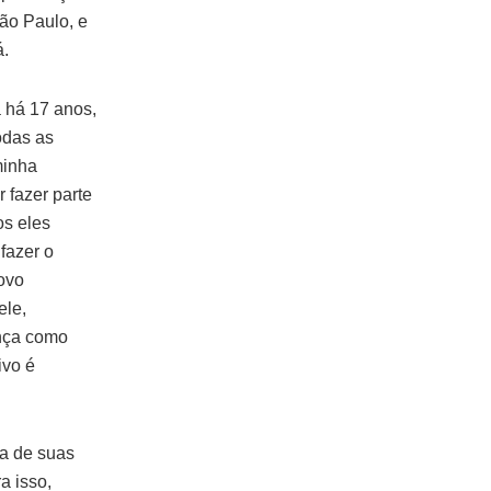
ão Paulo, e
á.
 há 17 anos,
odas as
minha
 fazer parte
os eles
fazer o
novo
ele,
ança como
ivo é
a de suas
a isso,