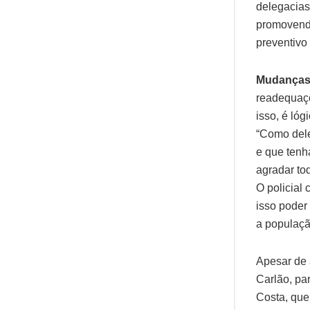
delegacias
promovendo
preventivo
Mudanças
readequaçõ
isso, é ló
“Como dele
e que tenha
agradar to
O policial 
isso poder
a populaçã
Apesar de 
Carlão, pa
Costa, que 