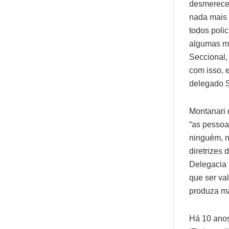
desmerecer
nada mais 
todos poli
algumas mu
Seccional,
com isso, e
delegado S
Montanari 
“as pessoas
ninguém, n
diretrizes 
Delegacia 
que ser val
produza ma
Há 10 anos