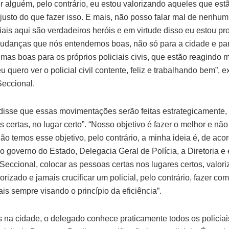
 alguém, pelo contrário, eu estou valorizando aqueles que est
justo do que fazer isso. E mais, não posso falar mal de nenhum 
ciais aqui são verdadeiros heróis e em virtude disso eu estou 
danças que nós entendemos boas, não só para a cidade e pa
 mas boas para os próprios policiais civis, que estão reagindo 
u quero ver o policial civil contente, feliz e trabalhando bem”, e
eccional.
disse que essas movimentações serão feitas estrategicamente,
 certas, no lugar certo”. “Nosso objetivo é fazer o melhor e não
ão temos esse objetivo, pelo contrário, a minha ideia é, de aco
do governo do Estado, Delegacia Geral de Polícia, a Diretoria e
Seccional, colocar as pessoas certas nos lugares certos, valor
orizado e jamais crucificar um policial, pelo contrário, fazer co
is sempre visando o princípio da eficiência”.
 na cidade, o delegado conhece praticamente todos os policiai