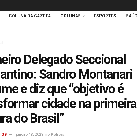
COLUNA DA GAZETA
COLUNAS
ESPORTES
SAÚ
ial
eiro Delegado Seccional
antino: Sandro Montanari
me e diz que “objetivo é
sformar cidade na primeir
ra do Brasil”
 GB
janeiro 13, 2023
no
Policial