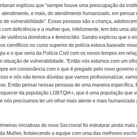
tanari explicou que “sempre houve uma preocupação da insti
 atendimento, e mais, do atendimento humanizado, em pensar
o de vulnerabilidade”. Essas pessoas são a criança, adolescent
 com deficiência e a mulher que, infelizmente, tem tido uma a
de violência doméstica e feminicídio. Sandro explicou que o ei
os científicos no curso superior de polícia estava baseado niss
gia e o que seria da Polícia Civil com os novos tempos em rela
 situação de vulnerabilidade. “Então nós estamos com um olha
mpre em consonância com o que é pregado pelo novo governo 
 isso e nós não temos dúvidas que vamos profissionalizar, vamo
sso. Então pensar nessas pessoas de uma maneira específica. 
squecer da população LGBTQIA+, que é uma população que 
e nós precisamos ter um olhar mais atento e mais humanizado 
imeiras iniciativas do novo Seccional foi estruturar ainda mais
da Mulher, fortalecendo a equipe com uma das melhores escriv