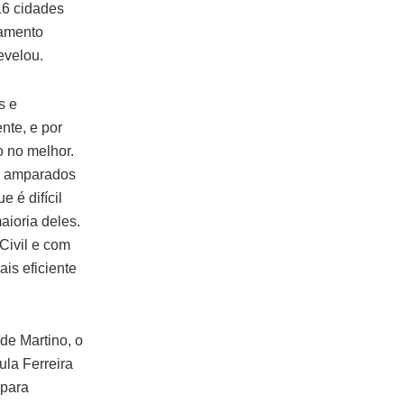
16 cidades
iamento
evelou.
s e
nte, e por
 no melhor.
am amparados
 é difícil
aioria deles.
 Civil e com
is eficiente
de Martino, o
ula Ferreira
 para