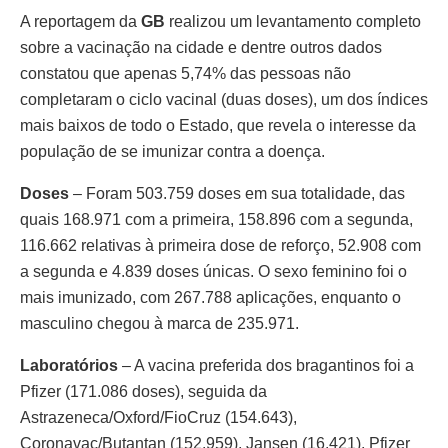
A reportagem da
GB
realizou um levantamento completo
sobre a vacinação na cidade e dentre outros dados
constatou que apenas 5,74% das pessoas não
completaram o ciclo vacinal (duas doses), um dos índices
mais baixos de todo o Estado, que revela o interesse da
população de se imunizar contra a doença.
Doses
– Foram 503.759 doses em sua totalidade, das
quais 168.971 com a primeira, 158.896 com a segunda,
116.662 relativas à primeira dose de reforço, 52.908 com
a segunda e 4.839 doses únicas. O sexo feminino foi o
mais imunizado, com 267.788 aplicações, enquanto o
masculino chegou à marca de 235.971.
Laboratórios
– A vacina preferida dos bragantinos foi a
Pfizer (171.086 doses), seguida da
Astrazeneca/Oxford/FioCruz (154.643),
Coronavac/Butantan (152.959), Jansen (16.421), Pfizer