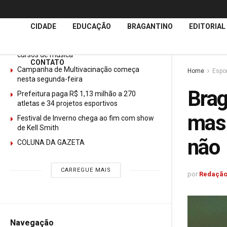
Últimas
Notícias
CIDADE
EDUCAÇÃO
BRAGANTINO
EDITORIAL
GURI abre mais de 150 vagas gratuitas para
cursos de música
CONTATO
Campanha de Multivacinação começa
Home
Espo
nesta segunda-feira
Brag
Prefeitura paga R$ 1,13 milhão a 270
atletas e 34 projetos esportivos
mas 
Festival de Inverno chega ao fim com show
de Kell Smith
nã
COLUNA DA GAZETA
CARREGUE MAIS
por
Redação
Navegação