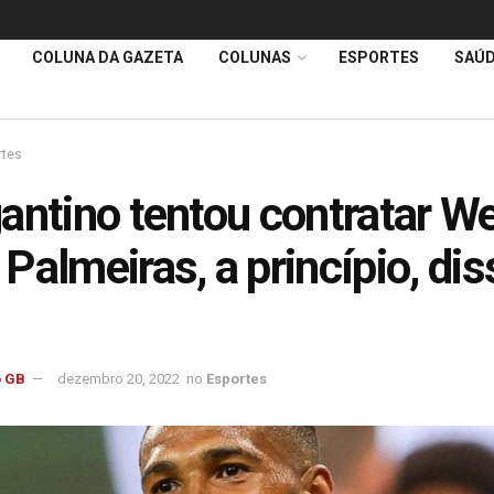
COLUNA DA GAZETA
COLUNAS
ESPORTES
SAÚ
rtes
antino tentou contratar We
Palmeiras, a princípio, dis
o
 GB
dezembro 20, 2022
no
Esportes