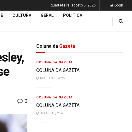
quarta-feira, agosto 5, 2026
Login
DE
CULTURA
GERAL
POLÍTICA
Coluna da
Gazeta
sley,
COLUNA DA GAZETA
se
COLUNA DA GAZETA
AGOSTO 1, 2026
COLUNA DA GAZETA
0
COLUNA DA GAZETA
JULHO 18, 2026