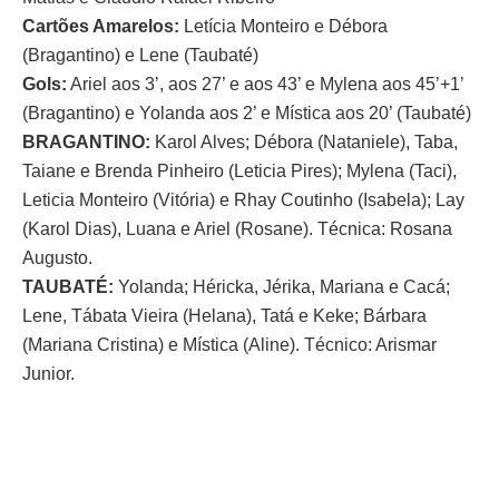
Cartões Amarelos:
Letícia Monteiro e Débora
(Bragantino) e Lene (Taubaté)
Gols:
Ariel aos 3’, aos 27’ e aos 43’ e Mylena aos 45’+1’
(Bragantino) e Yolanda aos 2’ e Mística aos 20’ (Taubaté)
BRAGANTINO:
Karol Alves; Débora (Nataniele), Taba,
Taiane e Brenda Pinheiro (Leticia Pires); Mylena (Taci),
Leticia Monteiro (Vitória) e Rhay Coutinho (Isabela); Lay
(Karol Dias), Luana e Ariel (Rosane). Técnica: Rosana
Augusto.
TAUBATÉ:
Yolanda; Héricka, Jérika, Mariana e Cacá;
Lene, Tábata Vieira (Helana), Tatá e Keke; Bárbara
(Mariana Cristina) e Mística (Aline). Técnico: Arismar
Junior.