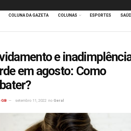
COLUNA DA GAZETA
COLUNAS
ESPORTES
SAÚ
vidamento e inadimplênci
rde em agosto: Como
bater?
 GB
setembro 11, 2022
no
Geral