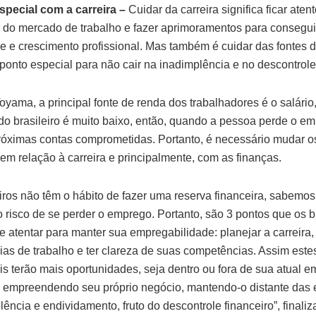
special com a carreira –
Cuidar da carreira significa ficar aten
 do mercado de trabalho e fazer aprimoramentos para consegui
de e crescimento profissional. Mas também é cuidar das fontes d
ponto especial para não cair na inadimplência e no descontrole
yama, a principal fonte de renda dos trabalhadores é o salário,
o brasileiro é muito baixo, então, quando a pessoa perde o e
róximas contas comprometidas. Portanto, é necessário mudar o
 em relação à carreira e principalmente, com as finanças.
eiros não têm o hábito de fazer uma reserva financeira, sabemo
o risco de se perder o emprego. Portanto, são 3 pontos que os b
e atentar para manter sua empregabilidade: planejar a carreira, 
ias de trabalho e ter clareza de suas competências. Assim este
ais terão mais oportunidades, seja dentro ou fora de sua atual e
empreendendo seu próprio negócio, mantendo-o distante das es
ência e endividamento, fruto do descontrole financeiro”, finali