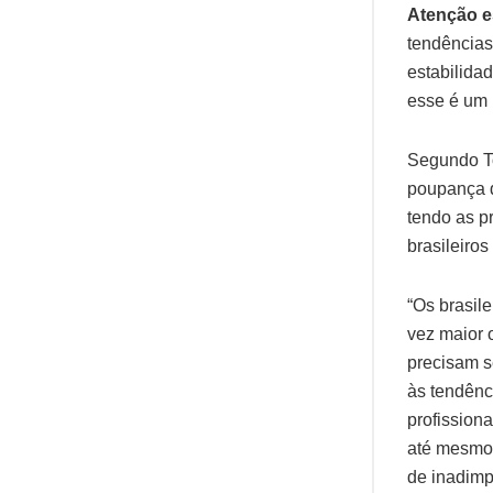
Atenção e
tendências
estabilida
esse é um 
Segundo To
poupança d
tendo as p
brasileiros
“Os brasil
vez maior 
precisam s
às tendênc
profission
até mesmo 
de inadimpl