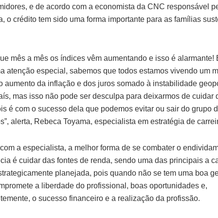
idores, e de acordo com a economista da CNC responsável pe
ra, o crédito tem sido uma forma importante para as famílias sus
ue mês a mês os índices vêm aumentando e isso é alarmante! 
a atenção especial, sabemos que todos estamos vivendo um 
 o aumento da inflação e dos juros somado à instabilidade geopo
país, mas isso não pode ser desculpa para deixarmos de cuidar
pois é com o sucesso dela que podemos evitar ou sair do grupo 
s”, alerta, Rebeca Toyama, especialista em estratégia de carrei
com a especialista, a melhor forma de se combater o endividam
cia é cuidar das fontes de renda, sendo uma das principais a ca
strategicamente planejada, pois quando não se tem uma boa g
ompromete a liberdade do profissional, boas oportunidades e,
emente, o sucesso financeiro e a realização da profissão.