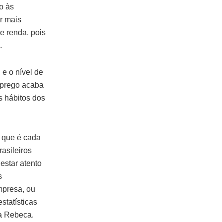
to às
r mais
e renda, pois
.
 e o nível de
mprego acaba
s hábitos dos
s que é cada
rasileiros
estar atento
s
mpresa, ou
tatísticas
za Rebeca.