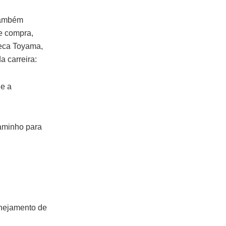
 também
de compra,
ebeca Toyama,
a carreira:
ue a
caminho para
anejamento de