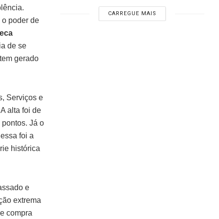
lência.
CARREGUE MAIS
 o poder de
eca
ia de se
 tem gerado
, Serviços e
 alta foi de
 pontos. Já o
essa foi a
ie histórica
assado e
ação extrema
 de compra