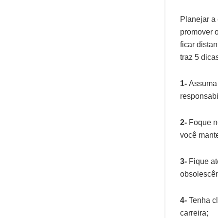
Planejar a
promover o
ficar dista
traz 5 dica
1-
Assuma a
responsabi
2-
Foque no
você mante
3-
Fique at
obsolescên
4-
Tenha cl
carreira;