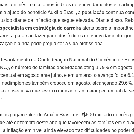
mais um mês com alta nos índices de endividamentos e inadimp
a ajuda do benefício Auxílio Brasil, a população continua com
uzido diante da inflação que segue elevada. Diante disso,
Reb
pecialista em estratégia de carreira
alerta sobre a importânc
carreira para não fazer parte dos índices de endividamento, que
zação e ainda pode prejudicar a vida profissional.
levantamento da Confederação Nacional do Comércio de Bens
NC), o número de famílias endividadas atingiu 79% em agosto. A
rcentual em agosto ante julho, e em um ano, o avanço foi de 6,1
inadimplentes também cresceu em agosto, alcançando 29,6%, 
ta consecutiva que levou o indicador ao maior percentual da sér
0.
os pagamentos do Auxílio Brasil de R$600 iniciado no mês p
de até dezembro deste ano que favorecem as famílias em situ
, a inflação em nível ainda elevado traz dificuldades no poder