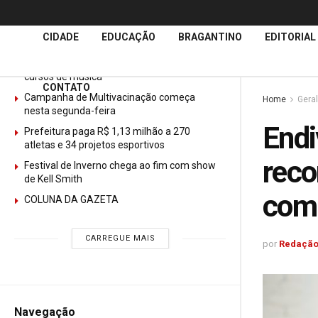
Últimas
Notícias
CIDADE
EDUCAÇÃO
BRAGANTINO
EDITORIAL
GURI abre mais de 150 vagas gratuitas para
cursos de música
CONTATO
Campanha de Multivacinação começa
Home
Geral
nesta segunda-feira
Endi
Prefeitura paga R$ 1,13 milhão a 270
atletas e 34 projetos esportivos
reco
Festival de Inverno chega ao fim com show
de Kell Smith
com
COLUNA DA GAZETA
CARREGUE MAIS
por
Redação
Navegação