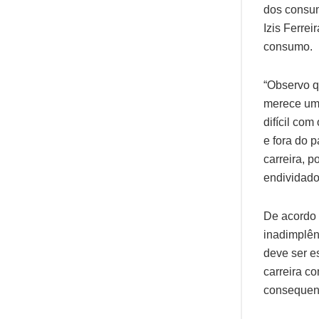
dos consum
Izis Ferrei
consumo.
“Observo q
merece um
difícil com
e fora do 
carreira, 
endividado
De acordo 
inadimplên
deve ser e
carreira c
consequent