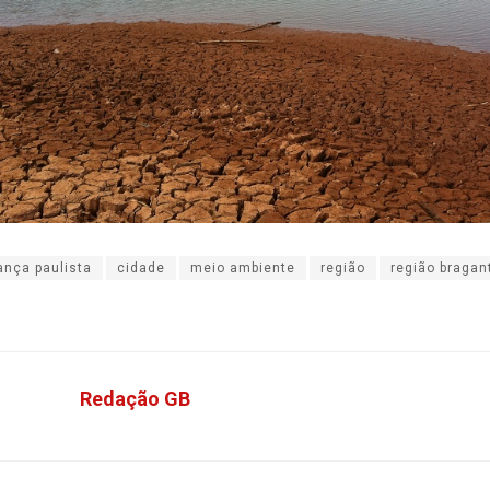
ança paulista
cidade
meio ambiente
região
região bragan
Redação GB