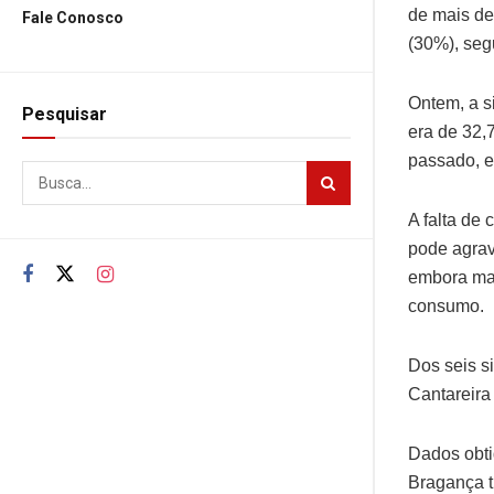
de mais de
Fale Conosco
(30%), seg
Ontem, a s
Pesquisar
era de 32,
passado, e
A falta de
pode agrav
embora mai
consumo.
Dos seis s
Cantareira
Dados obti
Bragança t