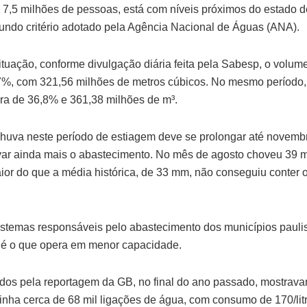
 7,5 milhões de pessoas, está com níveis próximos do estado de
undo critério adotado pela Agência Nacional de Águas (ANA).
ituação, conforme divulgação diária feita pela Sabesp, o volum
7%, com 321,56 milhões de metros cúbicos. No mesmo período,
ra de 36,8% e 361,38 milhões de m³.
 chuva neste período de estiagem deve se prolongar até novemb
ar ainda mais o abastecimento. No mês de agosto choveu 39 mi
or do que a média histórica, de 33 mm, não conseguiu conter 
istemas responsáveis pelo abastecimento dos municípios paulis
 é o que opera em menor capacidade.
dos pela reportagem da GB, no final do ano passado, mostrav
inha cerca de 68 mil ligações de água, com consumo de 170/litr