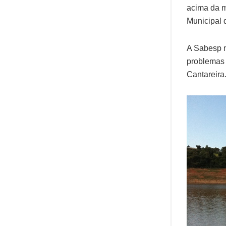
acima da m
Municipal
A Sabesp n
problemas 
Cantareira