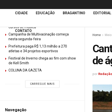
Últimas
Notícias
CIDADE
EDUCAÇÃO
BRAGANTINO
EDITORIAL
GURI abre mais de 150 vagas gratuitas para
cursos de música
CONTATO
Campanha de Multivacinação começa
Home
Meio
nesta segunda-feira
Cant
Prefeitura paga R$ 1,13 milhão a 270
atletas e 34 projetos esportivos
de á
Festival de Inverno chega ao fim com show
de Kell Smith
COLUNA DA GAZETA
por
Redação
CARREGUE MAIS
Navegação