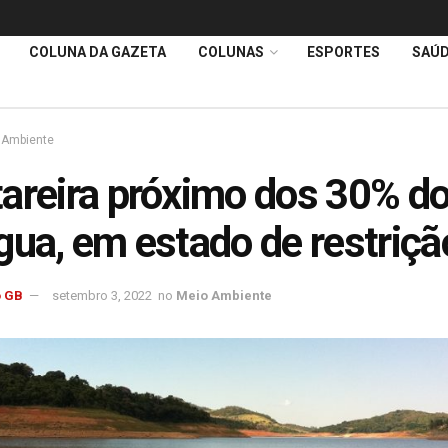
COLUNA DA GAZETA
COLUNAS
ESPORTES
SAÚ
 Ambiente
areira próximo dos 30% do
gua, em estado de restriçã
 GB
setembro 3, 2022
no
Meio Ambiente