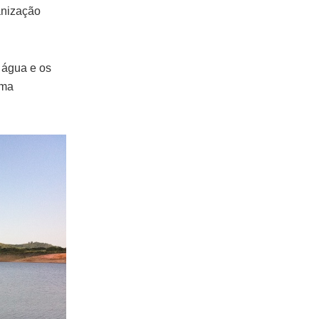
anização
 água e os
ema