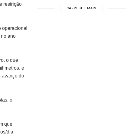
 restrição
CARREGUE MAIS
e operacional
 no ano
ro, o que
límetros, e
o avanço do
tas, o
am que
os/dia,