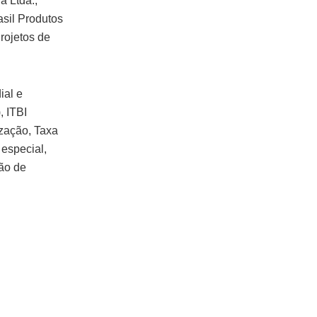
a Ltda.;
asil Produtos
rojetos de
ial e
, ITBI
zação, Taxa
especial,
ão de