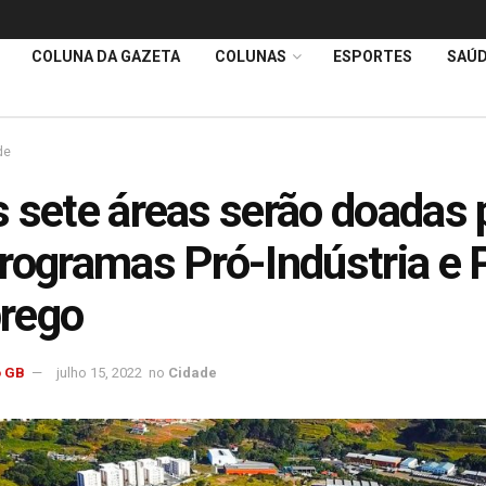
COLUNA DA GAZETA
COLUNAS
ESPORTES
SAÚ
de
 sete áreas serão doadas 
rogramas Pró-Indústria e 
rego
 GB
julho 15, 2022
no
Cidade