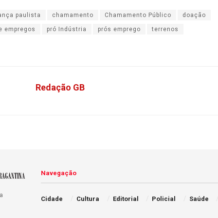
ança paulista
chamamento
Chamamento Público
doação
e empregos
pró Indústria
prós emprego
terrenos
Redação GB
Navegação
a
Cidade
Cultura
Editorial
Policial
Saúde