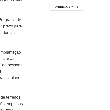
s industriais
CARREGUE MAIS
 Programa de
O prazo para
 e demais
 implantação
iciar as
% de pessoas
s
rá escolher
 de terrenos
. As empresas