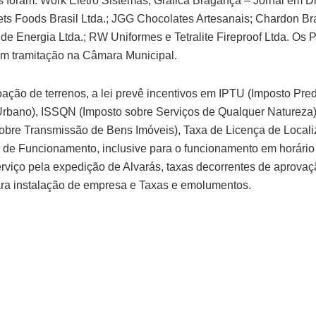
 foram: Work Eletro Sistemas; Gráfica Bragança – Jornal em Di
ts Foods Brasil Ltda.; JGG Chocolates Artesanais; Chardon Br
 de Energia Ltda.; RW Uniformes e Tetralite Fireproof Ltda. Os P
em tramitação na Câmara Municipal.
ação de terrenos, a lei prevê incentivos em IPTU (Imposto Pred
l Urbano), ISSQN (Imposto sobre Serviços de Qualquer Natureza)
obre Transmissão de Bens Imóveis), Taxa de Licença de Locali
 de Funcionamento, inclusive para o funcionamento em horário 
rviço pela expedição de Alvarás, taxas decorrentes de aprovaç
ara instalação de empresa e Taxas e emolumentos.