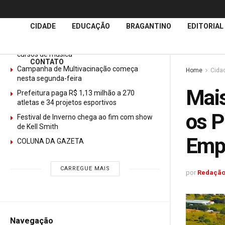
Últimas
Notícias
CIDADE
EDUCAÇÃO
BRAGANTINO
EDITORIAL
GURI abre mais de 150 vagas gratuitas para
cursos de música
CONTATO
Campanha de Multivacinação começa
Home
Cida
nesta segunda-feira
Mais
Prefeitura paga R$ 1,13 milhão a 270
atletas e 34 projetos esportivos
os P
Festival de Inverno chega ao fim com show
de Kell Smith
Emp
COLUNA DA GAZETA
CARREGUE MAIS
por
Redação
Navegação