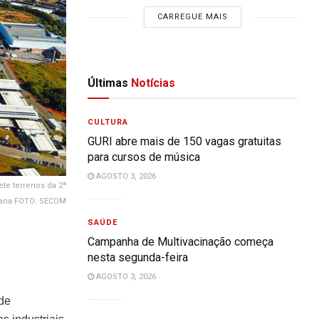
CARREGUE MAIS
Últimas
Notícias
CULTURA
GURI abre mais de 150 vagas gratuitas
para cursos de música
AGOSTO 3, 2026
te terrenos da 2ª
mana FOTO: SECOM
SAÚDE
Campanha de Multivacinação começa
nesta segunda-feira
AGOSTO 3, 2026
de