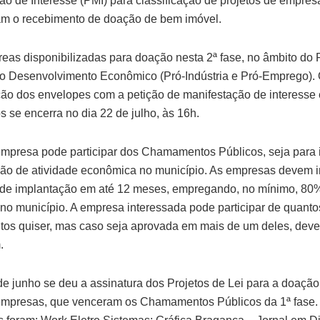
ão de Interesse (PMI) para classificação de projetos de empresa
m o recebimento de doação de bem imóvel.
reas disponibilizadas para doação nesta 2ª fase, no âmbito do
ao Desenvolvimento Econômico (Pró-Indústria e Pró-Emprego). 
ão dos envelopes com a petição de manifestação de interesse
 se encerra no dia 22 de julho, às 16h.
mpresa pode participar dos Chamamentos Públicos, seja para
ão de atividade econômica no município. As empresas devem in
 de implantação em até 12 meses, empregando, no mínimo, 80
 no município. A empresa interessada pode participar de quanto
s quiser, mas caso seja aprovada em mais de um deles, deve
.
de junho se deu a assinatura dos Projetos de Lei para a doação
empresas, que venceram os Chamamentos Públicos da 1ª fase