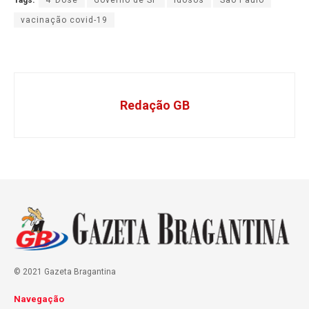
Tags:
4ªDose
Governo de SP
Idosos
São Paulo
vacinação covid-19
Redação GB
© 2021 Gazeta Bragantina
Navegação