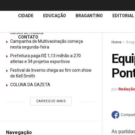
Últimas
Notícias
CIDADE
EDUCAÇÃO
BRAGANTINO
EDITORIAL
GURI abre mais de 150 vagas gratuitas para
cursos de música
CONTATO
Campanha de Multivacinação começa
Home
Brag
nesta segunda-feira
Equi
Prefeitura paga R$ 1,13 milhão a 270
atletas e 34 projetos esportivos
Pont
Festival de Inverno chega ao fim com show
de Kell Smith
COLUNA DA GAZETA
por
Redação
CARREGUE MAIS
As partida
Navegação