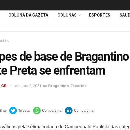
COLUNA DA GAZETA
COLUNAS
ESPORTES
SAÚ
antino
pes de base de Bragantino
e Preta se enfrentam
 GB
outubro 2, 2021
no
Bragantino
,
Esportes
s válidas pela sétima rodada do Campeonato Paulista das cate