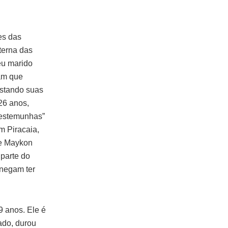
es das
terna das
seu marido
am que
estando suas
26 anos,
“testemunhas”
m Piracaia,
 e Maykon
parte do
 negam ter
9 anos. Ele é
ado, durou