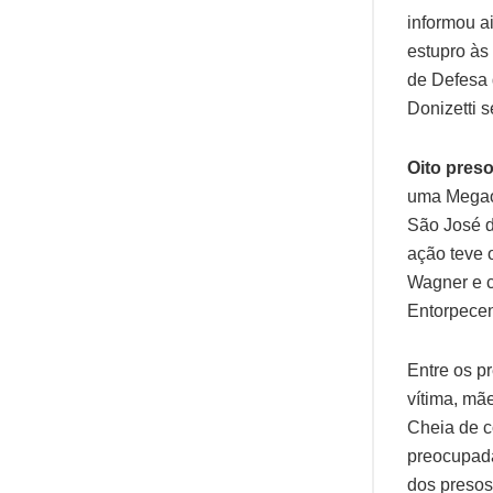
informou a
estupro às
de Defesa 
Donizetti s
Oito pres
uma Megaop
São José d
ação teve 
Wagner e c
Entorpecent
Entre os p
vítima, mã
Cheia de c
preocupada,
dos presos