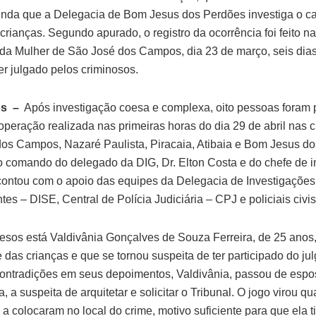
inda que a Delegacia de Bom Jesus dos Perdões investiga o c
 crianças. Segundo apurado, o registro da ocorrência foi feito n
da Mulher de São José dos Campos, dia 23 de março, seis dia
er julgado pelos criminosos.
os –
Após investigação coesa e complexa, oito pessoas foram
eração realizada nas primeiras horas do dia 29 de abril nas 
os Campos, Nazaré Paulista, Piracaia, Atibaia e Bom Jesus do
o comando do delegado da DIG, Dr. Elton Costa e do chefe de 
ontou com o apoio das equipes da Delegacia de Investigaçõe
es – DISE, Central de Polícia Judiciária – CPJ e policiais civis
resos está Valdivânia Gonçalves de Souza Ferreira, de 25 anos
e das crianças e que se tornou suspeita de ter participado do ju
ontradições em seus depoimentos, Valdivânia, passou de espo
 a suspeita de arquitetar e solicitar o Tribunal. O jogo virou q
 a colocaram no local do crime, motivo suficiente para que ela 