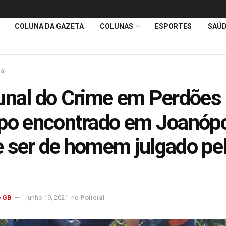
COLUNA DA GAZETA
COLUNAS
ESPORTES
SAÚ
ial
unal do Crime em Perdões
po encontrado em Joanópo
 ser de homem julgado pe
 GB
junho 19, 2021
no
Policial