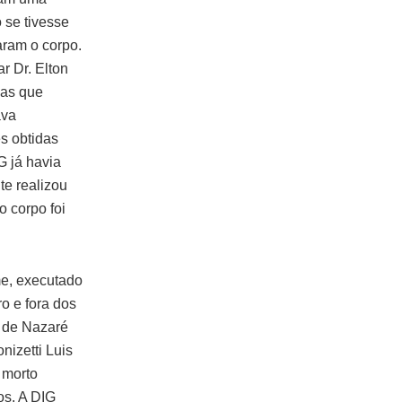
 se tivesse
aram o corpo.
r Dr. Elton
vas que
ava
s obtidas
G já havia
te realizou
o corpo foi
me, executado
o e fora dos
s de Nazaré
nizetti Luis
 morto
os. A DIG