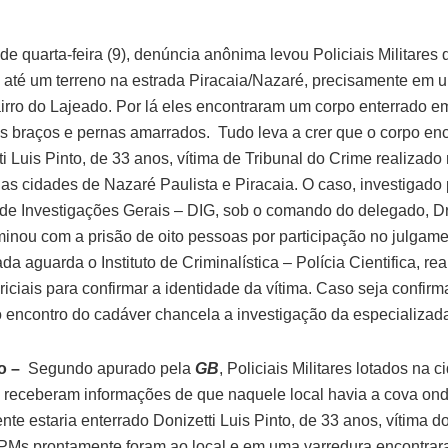
e quarta-feira (9), denúncia anônima levou Policiais Militares 
 até um terreno na estrada Piracaia/Nazaré, precisamente em 
irro do Lajeado. Por lá eles encontraram um corpo enterrado 
s braços e pernas amarrados. Tudo leva a crer que o corpo en
i Luis Pinto, de 33 anos, vítima de Tribunal do Crime realizado
as cidades de Nazaré Paulista e Piracaia. O caso, investigado 
de Investigações Gerais – DIG, sob o comando do delegado, Dr
minou com a prisão de oito pessoas por participação no julgame
da aguarda o Instituto de Criminalística – Polícia Cientifica, rea
iciais para confirmar a identidade da vítima. Caso seja confi
 o encontro do cadáver chancela a investigação da especializad
o –
Segundo apurado pela
GB
, Policiais Militares lotados na 
 receberam informações de que naquele local havia a cova on
te estaria enterrado Donizetti Luis Pinto, de 33 anos, vítima d
PMs prontamente foram ao local e em uma varredura encontra