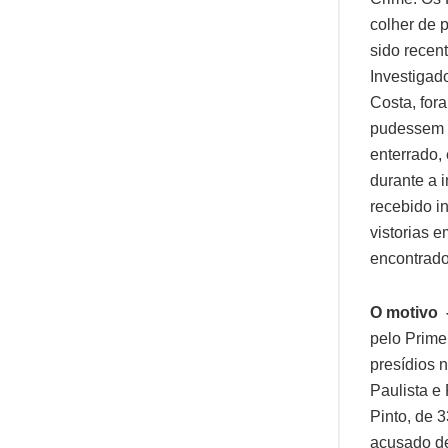
colher de 
sido recen
Investigad
Costa, for
pudessem a
enterrado,
durante a i
recebido i
vistorias 
encontrado
O motivo
pelo Prime
presídios 
Paulista e
Pinto, de 
acusado de