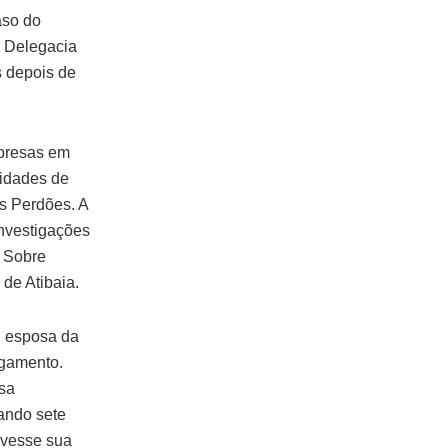
aso do
a Delegacia
s depois de
 presas em
cidades de
s Perdões. A
investigações
s Sobre
 de Atibaia.
, esposa da
lgamento.
sa
uando sete
tivesse sua