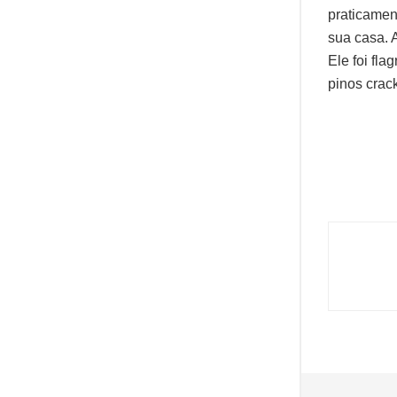
praticamen
sua casa. A
Ele foi fla
pinos crac