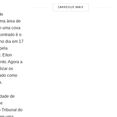
CARREGUE MAIS
de
uma área de
em uma cova
contrado é o
 no dia em 17
pela
. Elton
nto. Agora a
lizar os
rmado como
a.
cidade de
de
o Tribunal do
ram uma