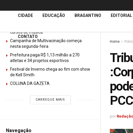
Últimas
Notícias
CIDADE
EDUCAÇÃO
BRAGANTINO
EDITORIAL
GURI abre mais de 150 vagas gratuitas para
cursos de música
CONTATO
Campanha de Multivacinação começa
Home
Polic
nesta segunda-feira
Trib
Prefeitura paga R$ 1,13 milhão a 270
atletas e 34 projetos esportivos
:Cor
Festival de Inverno chega ao fim com show
de Kell Smith
pode
COLUNA DA GAZETA
PCC
CARREGUE MAIS
por
Redação
Navegação