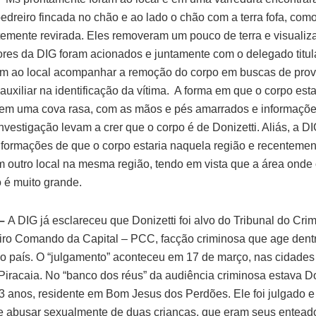
pedreiro fincada no chão e ao lado o chão com a terra fofa, como
temente revirada. Eles removeram um pouco de terra e visualiz
ores da DIG foram acionados e juntamente com o delegado titula
am ao local acompanhar a remoção do corpo em buscas de pro
uxiliar na identificação da vítima. A forma em que o corpo est
 em uma cova rasa, com as mãos e pés amarrados e informaçõe
nvestigação levam a crer que o corpo é de Donizetti. Aliás, a DI
nformações de que o corpo estaria naquela região e recentemen
em outro local na mesma região, tendo em vista que a área onde 
 é muito grande.
 –
A DIG já esclareceu que Donizetti foi alvo do Tribunal do Cri
iro Comando da Capital – PCC, facção criminosa que age dentr
no país. O “julgamento” aconteceu em 17 de março, nas cidade
 Piracaia. No “banco dos réus” da audiência criminosa estava Do
33 anos, residente em Bom Jesus dos Perdões. Ele foi julgado e
 abusar sexualmente de duas crianças, que eram seus entead