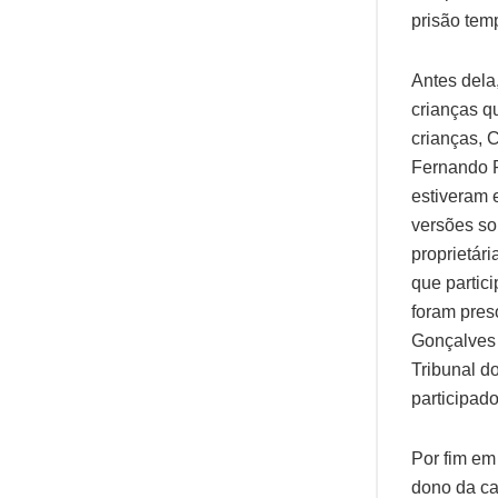
prisão tem
Antes dela
crianças q
crianças, 
Fernando P
estiveram 
versões so
proprietár
que partic
foram pres
Gonçalves 
Tribunal d
participad
Por fim em 
dono da ca