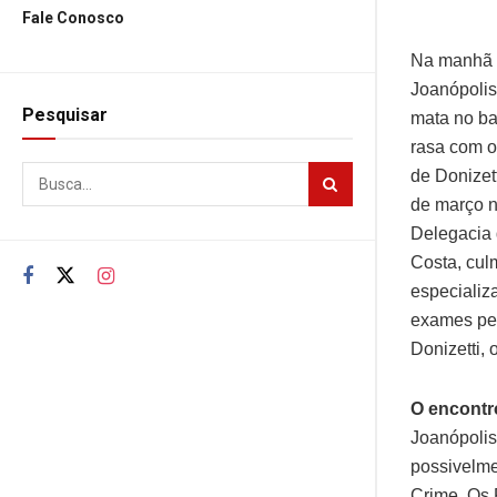
Fale Conosco
Na manhã d
Joanópolis
Pesquisar
mata no ba
rasa com o
de Donizett
de março n
Delegacia 
Costa, cul
especializa
exames per
Donizetti,
O encontr
Joanópolis
possivelmen
Crime. Os 