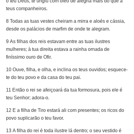
o teu Deus, te ungiu com óleo de alegria mais do que a
teus companheiros.
8 Todas as tuas vestes cheiram a mirra e aloés e cássia,
desde os palácios de marfim de onde te alegram.
9 As filhas dos reis estavam entre as tuas ilustres
mulheres; à tua direita estava a rainha ornada de
finíssimo ouro de Ofir.
10 Ouve, filha, e olha, e inclina os teus ouvidos; esquece-
te do teu povo e da casa do teu pai.
11 Então o rei se afeiçoará da tua formosura, pois ele é
teu Senhor; adora-o.
12 E a filha de Tiro estará ali com presentes; os ricos do
povo suplicarão o teu favor.
13 A filha do rei é toda ilustre lá dentro; o seu vestido é