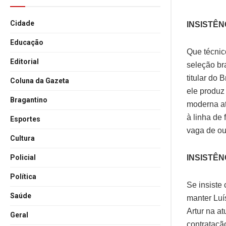
Cidade
INSISTÊNC
Educação
Que técnic
Editorial
seleção bra
titular do 
Coluna da Gazeta
ele produz
Bragantino
moderna at
à linha de
Esportes
vaga de o
Cultura
INSISTÊNCI
Policial
Política
Se insiste
Saúde
manter Luí
Artur na at
Geral
contratação