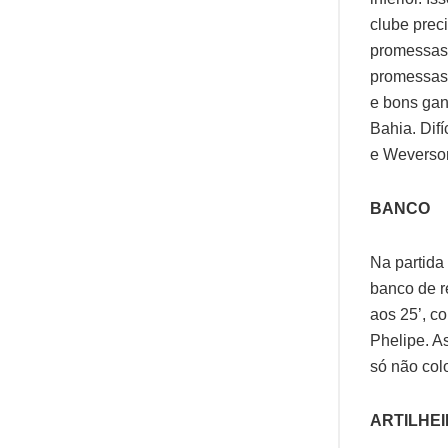
clube prec
promessas’
promessas,
e bons gan
Bahia. Dif
e Weverson 
BANCO
Na partida
banco de r
aos 25’, co
Phelipe. A
só não col
ARTILHE