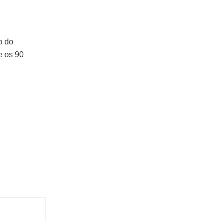
o do
e os 90