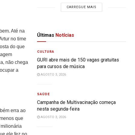
CARREGUE MAIS
abem. Até na
Últimas
Notícias
Artur no time
gosta do que
CULTURA
guagem
GURI abre mais de 150 vagas gratuitas
ia, não chega
para cursos de música
 ocupar a
AGOSTO 3, 2026
SAÚDE
Campanha de Multivacinação começa
nesta segunda-feira
mbém erra ao
AGOSTO 3, 2026
e menos que
‘milionária
ue ele fez no