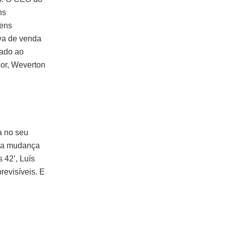
ns
vens
va de venda
tado ao
gor, Weverton
a no seu
ira mudança
 42’, Luís
revisíveis. E