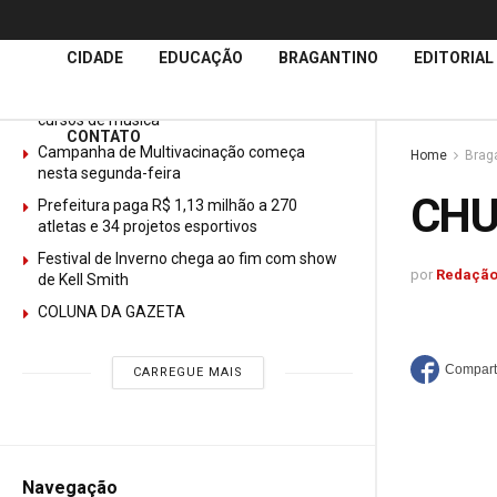
Últimas
Notícias
CIDADE
EDUCAÇÃO
BRAGANTINO
EDITORIAL
GURI abre mais de 150 vagas gratuitas para
cursos de música
CONTATO
Campanha de Multivacinação começa
Home
Brag
nesta segunda-feira
CHU
Prefeitura paga R$ 1,13 milhão a 270
atletas e 34 projetos esportivos
Festival de Inverno chega ao fim com show
por
Redação
de Kell Smith
COLUNA DA GAZETA
CARREGUE MAIS
Navegação