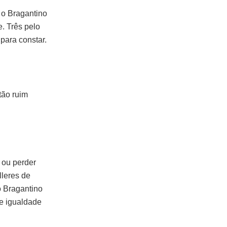
 o Bragantino
. Três pelo
para constar.
tão ruim
 ou perder
leres de
o Bragantino
e igualdade