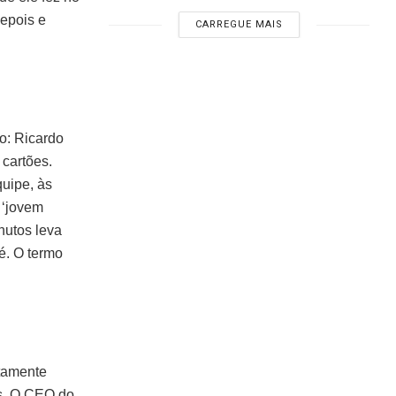
depois e
CARREGUE MAIS
o: Ricardo
cartões.
quipe, às
 ‘jovem
nutos leva
é. O termo
itamente
es. O CEO do