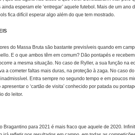
 ainda esperam ele ‘entregar’ aquele futebol. Mais de um ano 
ls fica difícil esperar algo além do que tem mostrado.
EIS
ores do Massa Bruta são bastante previsíveis quando em camp
uello. E o que ambos têm em comum? Dão pontapés e recebem 
ocorre a mesma situação. No caso de Ryller, a sua função na e
eva a cometer faltas mais duras, na proteção à zaga. No caso do
, inadmissível. Entra sempre no segundo tempo e em poucos mi
 apresentar o ‘cartão de visita’ conhecido por patada ou pontap
io do leitor.
o Bragantino para 2021 é mais fraco que aquele de 2020. Infin
Isso irá refletir nos resultados em campo, em todas as competiçõ