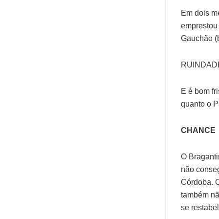
Em dois me
emprestou 
Gauchão (b
RUINDAD
E é bom fr
quanto o P
CHANCE
O Braganti
não conseg
Córdoba. O
também não
se restabe