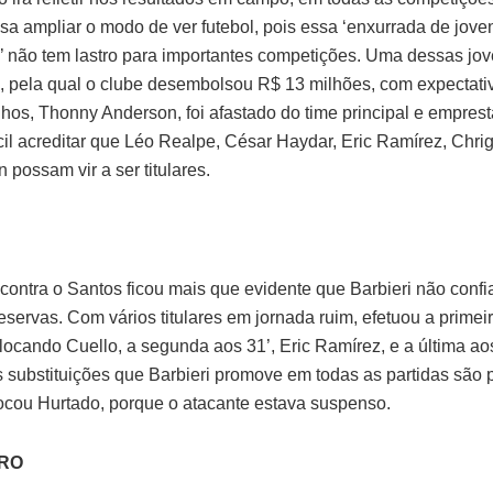
isa ampliar o modo de ver futebol, pois essa ‘enxurrada de jove
 não tem lastro para importantes competições. Uma dessas jo
 pela qual o clube desembolsou R$ 13 milhões, com expectati
hos, Thonny Anderson, foi afastado do time principal e empres
ícil acreditar que Léo Realpe, César Haydar, Eric Ramírez, Chri
possam vir a ser titulares.
 contra o Santos ficou mais que evidente que Barbieri não confi
eservas. Com vários titulares em jornada ruim, efetuou a prime
locando Cuello, a segunda aos 31’, Eric Ramírez, e a última aos
s substituições que Barbieri promove em todas as partidas são p
ocou Hurtado, porque o atacante estava suspenso.
IRO