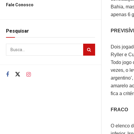
Fale Conosco
Bahia, mas
apenas 6 go
PREVISÍV
Pesquisar
Dois jogad
Ryller e C
Todo jogo 
vezes, o l
argentino’
amarelo ao
fica a critér
FRACO
O elenco d
inferior. 