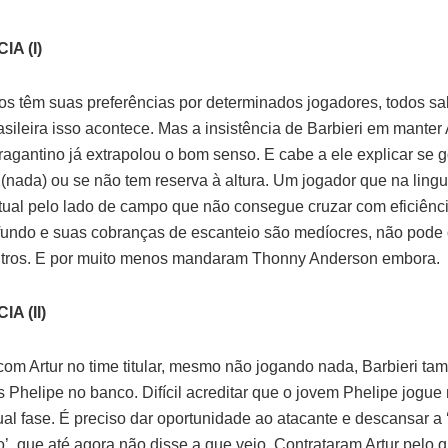
IA (I)
os têm suas preferências por determinados jogadores, todos s
sileira isso acontece. Mas a insistência de Barbieri em manter 
Bragantino já extrapolou o bom senso. E cabe a ele explicar se 
 (nada) ou se não tem reserva à altura. Um jogador que na lin
ual pelo lado de campo que não consegue cruzar com eficiênc
 fundo e suas cobranças de escanteio são medíocres, não pode
utros. E por muito menos mandaram Thonny Anderson embora.
A (II)
 com Artur no time titular, mesmo não jogando nada, Barbieri ta
s Phelipe no banco. Difícil acreditar que o jovem Phelipe jogu
ual fase. É preciso dar oportunidade ao atacante e descansar a 
’, que até agora não disse a que veio. Contrataram Artur pelo q