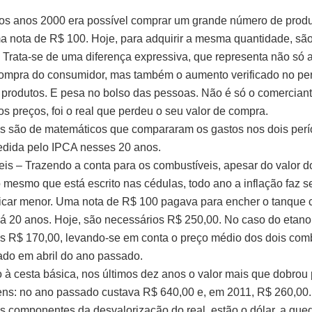
dos anos 2000 era possível comprar um grande número de prod
 nota de R$ 100. Hoje, para adquirir a mesma quantidade, sã
 Trata-se de uma diferença expressiva, que representa não só 
ompra do consumidor, mas também o aumento verificado no per
 produtos. E pesa no bolso das pessoas. Não é só o comercian
s preços, foi o real que perdeu o seu valor de compra.
 são de matemáticos que compararam os gastos nos dois perí
edida pelo IPCA nesses 20 anos.
is – Trazendo a conta para os combustíveis, apesar do valor d
o mesmo que está escrito nas cédulas, todo ano a inflação faz s
 ficar menor. Uma nota de R$ 100 pagava para encher o tanque
há 20 anos. Hoje, são necessários R$ 250,00. No caso do etanol
s R$ 170,00, levando-se em conta o preço médio dos dois comb
icado em abril do ano passado.
 à cesta básica, nos últimos dez anos o valor mais que dobrou
ns: no ano passado custava R$ 640,00 e, em 2011, R$ 260,00.
os componentes da desvalorização do real, estão o dólar, a que