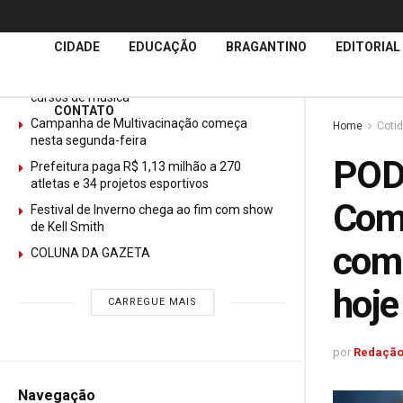
Últimas
Notícias
CIDADE
EDUCAÇÃO
BRAGANTINO
EDITORIAL
GURI abre mais de 150 vagas gratuitas para
cursos de música
CONTATO
Campanha de Multivacinação começa
Home
Coti
nesta segunda-feira
POD
Prefeitura paga R$ 1,13 milhão a 270
atletas e 34 projetos esportivos
Com 
Festival de Inverno chega ao fim com show
de Kell Smith
comp
COLUNA DA GAZETA
hoje
CARREGUE MAIS
por
Redação
Navegação