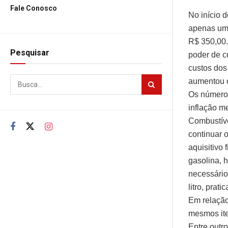
Fale Conosco
No início 
apenas uma
R$ 350,00.
Pesquisar
poder de c
custos dos
aumentou o
Os números
inflação m
Combustíve
continuar 
aquisitivo
gasolina, 
necessário
litro, prat
Em relação
mesmos ite
Entre outr