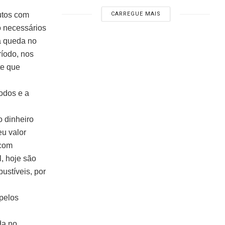
CARREGUE MAIS
utos com
o necessários
a queda no
íodo, nos
te que
odos e a
o dinheiro
eu valor
 com
, hoje são
ustíveis, por
 pelos
da no