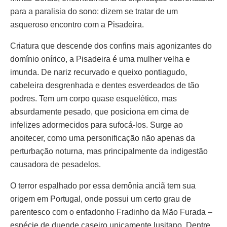
para a paralisia do sono: dizem se tratar de um
asqueroso encontro com a Pisadeira.
Criatura que descende dos confins mais agonizantes do
domínio onírico, a Pisadeira é uma mulher velha e
imunda. De nariz recurvado e queixo pontiagudo,
cabeleira desgrenhada e dentes esverdeados de tão
podres. Tem um corpo quase esquelético, mas
absurdamente pesado, que posiciona em cima de
infelizes adormecidos para sufocá-los. Surge ao
anoitecer, como uma personificação não apenas da
perturbação noturna, mas principalmente da indigestão
causadora de pesadelos.
O terror espalhado por essa demônia anciã tem sua
origem em Portugal, onde possui um certo grau de
parentesco com o enfadonho Fradinho da Mão Furada –
espécie de duende caseiro unicamente lusitano. Dentre