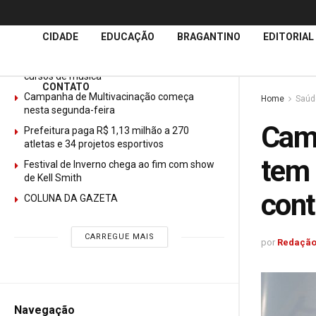
Últimas
Notícias
CIDADE
EDUCAÇÃO
BRAGANTINO
EDITORIAL
GURI abre mais de 150 vagas gratuitas para
cursos de música
CONTATO
Campanha de Multivacinação começa
Home
Saúd
nesta segunda-feira
Camp
Prefeitura paga R$ 1,13 milhão a 270
atletas e 34 projetos esportivos
tem 
Festival de Inverno chega ao fim com show
de Kell Smith
cont
COLUNA DA GAZETA
CARREGUE MAIS
por
Redação
Navegação