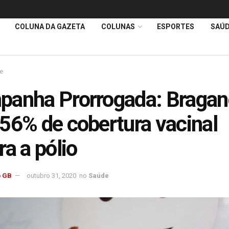
COLUNA DA GAZETA
COLUNAS
ESPORTES
SAÚ
e
anha Prorrogada: Bragan
56% de cobertura vacinal
ra a pólio
 GB
outubro 31, 2020
no
Saúde