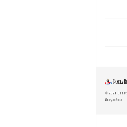
© 2021 Gazet
Bragantina
Copy Protected by
Chetan
's
WP-Copyprotect
.