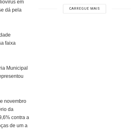
liovírus em
CARREGUE MAIS
se dá pela
idade
a faixa
ia Municipal
representou
 de novembro
rio da
9,6% contra a
anças de um a