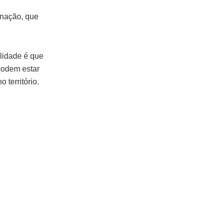
inação, que
lidade é que
podem estar
 território.