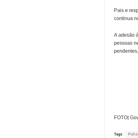
Pais e res
continua 
A adesão à
pessoas ne
pendentes, 
FOTO| Gove
Tags:
Poli