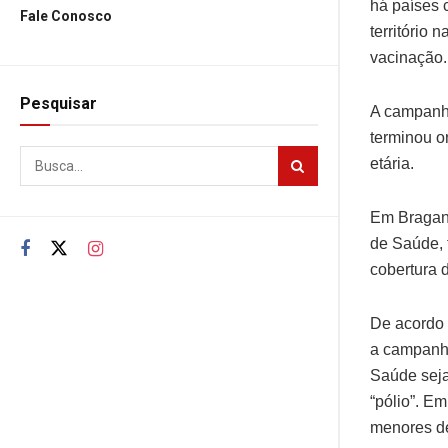
há países c
Fale Conosco
território 
vacinação.
Pesquisar
A campanha
terminou o
etária.
Em Braganç
de Saúde, f
cobertura 
De acordo 
a campanha
Saúde seja
“pólio”. E
menores de