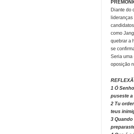
PREMONI
Diante do 
lideranças
candidatos
como Jango
quebrar a 
se confirm
Seria uma 
oposição n
REFLEXÃO
1 Ó Senhor
puseste a 
2 Tu orde
teus inimi
3 Quando v
preparast