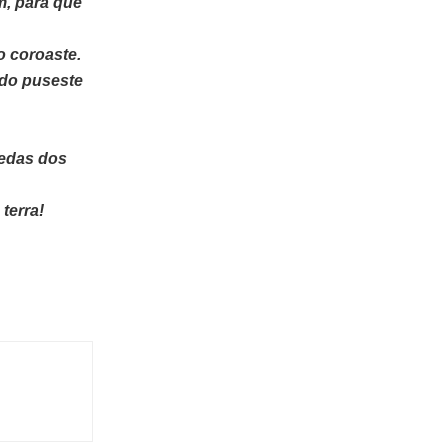
m, para que
o coroaste.
udo puseste
redas dos
terra!