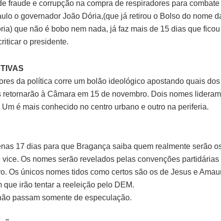
e fraude e corrupção na compra de respiradores para combate 
lo o governador João Dória,(que já retirou o Bolso do nome da
oria) que não é bobo nem nada, já faz mais de 15 dias que ficou
riticar o presidente.
TIVAS
ores da política corre um bolão ideológico apostando quais dos
 retornarão à Câmara em 15 de novembro. Dois nomes lideram 
Um é mais conhecido no centro urbano e outro na periferia.
nas 17 dias para que Bragança saiba quem realmente serão o
 e vice. Os nomes serão revelados pelas convenções partidárias 
o. Os únicos nomes tidos como certos são os de Jesus e Amaur
m que irão tentar a reeleição pelo DEM.
não passam somente de especulação.