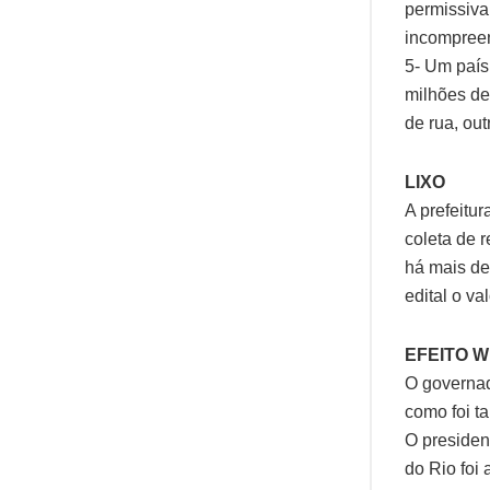
permissiva
incompreen
5- Um paí
milhões de
de rua, ou
LIXO
A prefeitur
coleta de 
há mais de
edital o v
EFEITO W
O governad
como foi t
O presiden
do Rio foi 