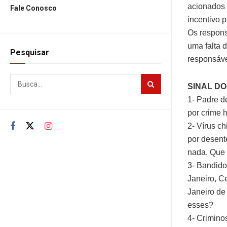
acionados 
Fale Conosco
incentivo 
Os respons
uma falta 
Pesquisar
responsáve
SINAL D
1- Padre d
por crime
2- Vírus c
por desente
nada. Que
3- Bandido
Janeiro, C
Janeiro de
esses?
4- Criminos