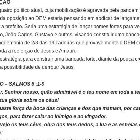
ÇÃO
quatro político atual, cuja mobilização é agravada pela pandemi
 da oposição ao DEM estaria pensando em abdicar de lançame
 a prefeito. Seria uma estratégia de lançar nomes fortes para v
, João Carlos, Gustavo e outros, visando constituir uma bancad
hegemonia de 2/3 das 19 cadeiras que provavelmente o DEM co
ada a reeleição de Jesus e Amauri.
estratégia para construir uma bancada forte, diante da pouca c
a possibilidade de derrotar Jesus.
 – SALMOS 8 :1-9
, Senhor nosso, quão admirável é o teu nome em toda a ter
tua glória sobre os céus!
naste força da boca das crianças e dos que mamam, por c
gos, para fazer calar ao inimigo e ao vingador.
ejo os teus céus, obra dos teus dedos, a lua e as estrelas
e;