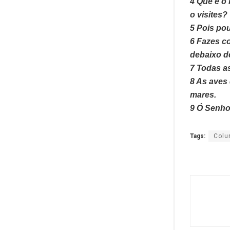
4 Que é o
o visites?
5 Pois pou
6 Fazes c
debaixo d
7 Todas a
8 As aves
mares.
9 Ó Senho
Tags:
Colu