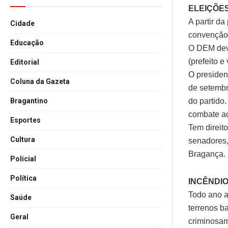
ELEIÇÕES
A partir d
Cidade
convenção 
Educação
O DEM deve
(prefeito e
Editorial
O presiden
Coluna da Gazeta
de setembr
do partido
Bragantino
combate ao
Esportes
Tem direit
Cultura
senadores,
Bragança.
Policial
Política
INCÊNDI
Todo ano a
Saúde
terrenos b
Geral
criminosam