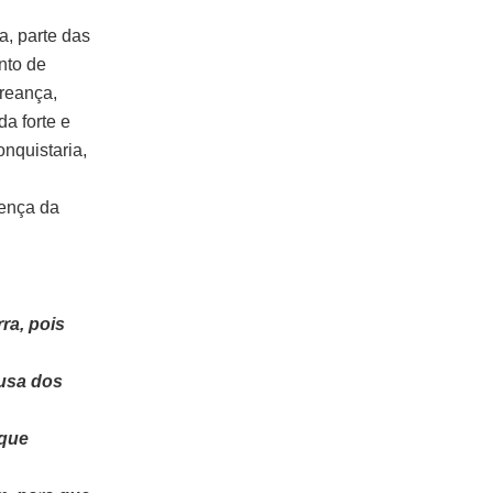
a, parte das
nto de
ereança,
a forte e
nquistaria,
rença da
ra, pois
ausa dos
 que