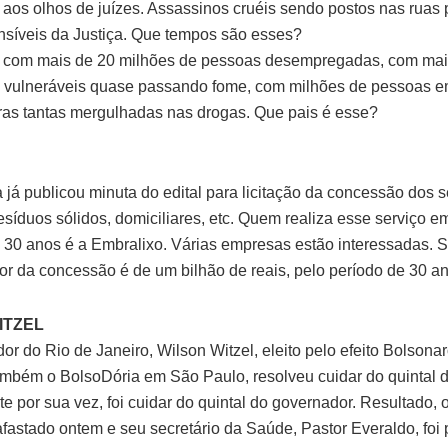
 aos olhos de juízes. Assassinos cruéis sendo postos nas ruas 
síveis da Justiça. Que tempos são esses?
s com mais de 20 milhões de pessoas desempregadas, com mai
 vulneráveis quase passando fome, com milhões de pessoas e
tras tantas mergulhadas nas drogas. Que pais é esse?
a já publicou minuta do edital para licitação da concessão dos 
resíduos sólidos, domiciliares, etc. Quem realiza esse serviço 
 30 anos é a Embralixo. Várias empresas estão interessadas. 
alor da concessão é de um bilhão de reais, pelo período de 30 a
ITZEL
or do Rio de Janeiro, Wilson Witzel, eleito pelo efeito Bolsona
ambém o BolsoDória em São Paulo, resolveu cuidar do quintal 
te por sua vez, foi cuidar do quintal do governador. Resultado,
afastado ontem e seu secretário da Saúde, Pastor Everaldo, foi 