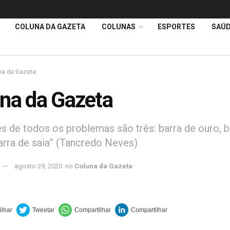
COLUNA DA GAZETA
COLUNAS
ESPORTES
SAÚ
na da Gazeta
na da Gazeta
es de todos os problemas são três: barra de ouro, b
barra de saia” (Tancredo Neves)
agosto 29, 2020
no
Coluna da Gazeta