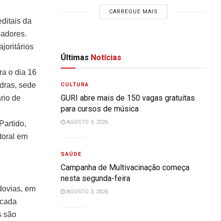
CARREGUE MAIS
editais da
eadores.
joritários
Últimas
Notícias
a o dia 16
edras, sede
CULTURA
GURI abre mais de 150 vagas gratuitas
rio de
para cursos de música
AGOSTO 3, 2026
Partido,
toral em
SAÚDE
Campanha de Multivacinação começa
nesta segunda-feira
dovias, em
AGOSTO 3, 2026
ocada
s são