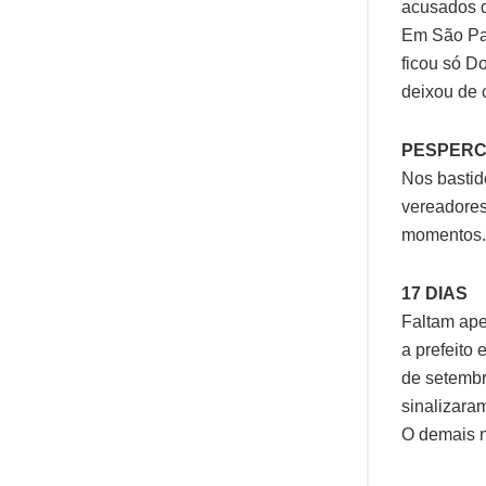
acusados d
Em São Pau
ficou só D
deixou de c
PESPERC
Nos bastid
vereadores
momentos. 
17 DIAS
Faltam ape
a prefeito
de setembr
sinalizara
O demais 