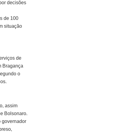
por decisões
s de 100
m situação
serviços de
em Bragança
Segundo o
nos.
ro, assim
de Bolsonaro.
 o governador
preso,