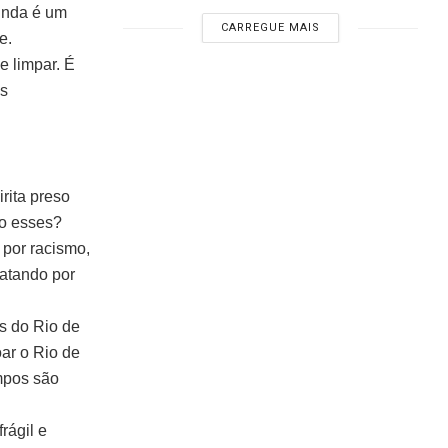
inda é um
CARREGUE MAIS
e.
e limpar. É
os
rita preso
o esses?
 por racismo,
matando por
os do Rio de
ar o Rio de
empos são
rágil e