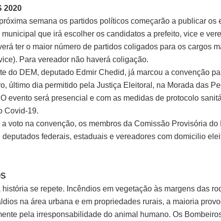
 2020
a próxima semana os partidos políticos começarão a publicar os 
municipal que irá escolher os candidatos a prefeito, vice e ver
rá ter o maior número de partidos coligados para os cargos ma
 vice). Para vereador não haverá coligação.
te do DEM, deputado Edmir Chedid, já marcou a convenção par
o, último dia permitido pela Justiça Eleitoral, na Morada das P
. O evento será presencial e com as medidas de protocolo sanitá
 Covid-19.
o a voto na convenção, os membros da Comissão Provisória do 
 deputados federais, estaduais e vereadores com domicilio elei
OS
 história se repete. Incêndios em vegetação às margens das ro
aldios na área urbana e em propriedades rurais, a maioria prov
ente pela irresponsabilidade do animal humano. Os Bombeiro