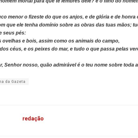
 homem mortal para que te lembres dele? e o filho do home
co menor o fizeste do que os anjos, e de glória e de honra 
om que ele tenha domínio sobre as obras das tuas mãos; t
e seus pés:
s ovelhas e bois, assim como os animais do campo,
 dos céus, e os peixes do mar, e tudo o que passa pelas ve
r, Senhor nosso, quão admirável é o teu nome sobre toda a 
na da Gazeta
redação