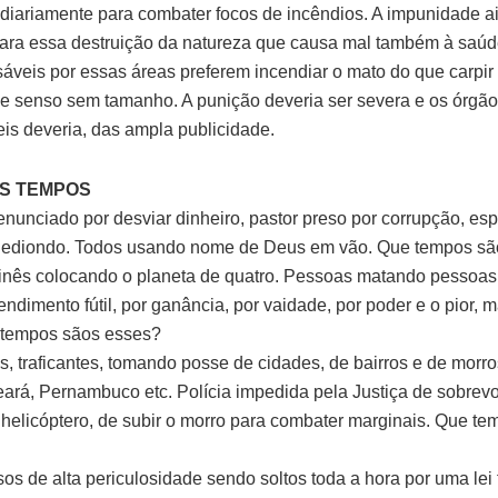
diariamente para combater focos de incêndios. A impunidade a
para essa destruição da natureza que causa mal também à saúd
áveis por essas áreas preferem incendiar o mato do que carpir 
de senso sem tamanho. A punição deveria ser severa e os órgã
is deveria, das ampla publicidade.
OS TEMPOS
enunciado por desviar dinheiro, pastor preso por corrupção, espi
 hediondo. Todos usando nome de Deus em vão. Que tempos sã
hinês colocando o planeta de quatro. Pessoas matando pessoas
ndimento fútil, por ganância, por vaidade, por poder e o pior, 
 tempos sãos esses?
s, traficantes, tomando posse de cidades, de bairros e de morr
eará, Pernambuco etc. Polícia impedida pela Justiça de sobrevo
 helicóptero, de subir o morro para combater marginais. Que t
os de alta periculosidade sendo soltos toda a hora por uma lei f