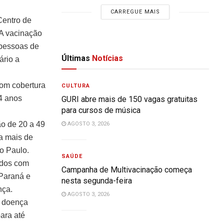
CARREGUE MAIS
Centro de
 A vacinação
 pessoas de
Últimas
Notícias
ário a
com cobertura
CULTURA
4 anos
GURI abre mais de 150 vagas gratuitas
para cursos de música
o de 20 a 49
AGOSTO 3, 2026
ta mais de
ão Paulo.
SAÚDE
ados com
Campanha de Multivacinação começa
 Paraná e
nesta segunda-feira
nça.
AGOSTO 3, 2026
a doença
para até