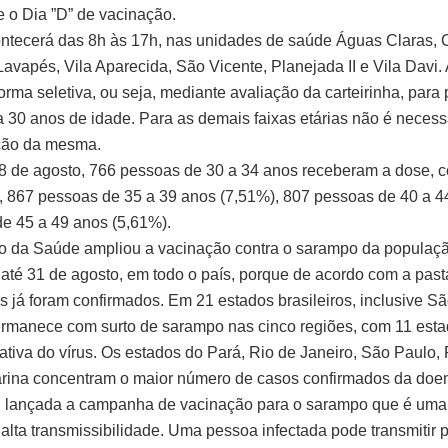
e o Dia ”D” de vacinação.
ntecerá das 8h às 17h, nas unidades de saúde Águas Claras, 
avapés, Vila Aparecida, São Vicente, Planejada II e Vila Davi.
forma seletiva, ou seja, mediante avaliação da carteirinha, para
 30 anos de idade. Para as demais faixas etárias não é necess
ção da mesma.
18 de agosto, 766 pessoas de 30 a 34 anos receberam a dose, 
, 867 pessoas de 35 a 39 anos (7,51%), 807 pessoas de 40 a 4
de 45 a 49 anos (5,61%).
io da Saúde ampliou a vacinação contra o sarampo da populaçã
 até 31 de agosto, em todo o país, porque de acordo com a pas
s já foram confirmados. Em 21 estados brasileiros, inclusive S
ermanece com surto de sarampo nas cinco regiões, com 11 est
 ativa do vírus. Os estados do Pará, Rio de Janeiro, São Paulo,
rina concentram o maior número de casos confirmados da doe
oi lançada a campanha de vacinação para o sarampo que é um
 alta transmissibilidade. Uma pessoa infectada pode transmitir 