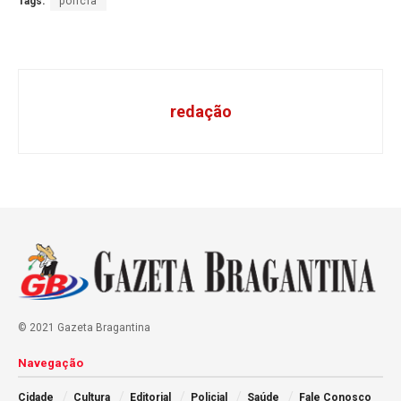
Tags:
polícia
redação
© 2021 Gazeta Bragantina
Navegação
Cidade
Cultura
Editorial
Policial
Saúde
Fale Conosco