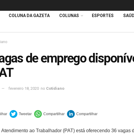
COLUNA DA GAZETA
COLUNAS
ESPORTES
SAÚ
diano
agas de emprego disponív
PAT
fevereiro 18, 2020
no
Cotidiano
 Atendimento ao Trabalhador (PAT) está oferecendo 36 vagas