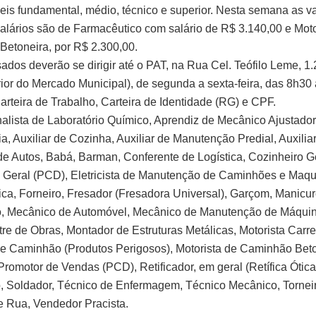
veis fundamental, médio, técnico e superior. Nesta semana as 
alários são de Farmacêutico com salário de R$ 3.140,00 e Moto
etoneira, por R$ 2.300,00.
sados deverão se dirigir até o PAT, na Rua Cel. Teófilo Leme, 1
rior do Mercado Municipal), de segunda a sexta-feira, das 8h30 
arteira de Trabalho, Carteira de Identidade (RG) e CPF.
alista de Laboratório Químico, Aprendiz de Mecânico Ajustador
a, Auxiliar de Cozinha, Auxiliar de Manutenção Predial, Auxilia
e Autos, Babá, Barman, Conferente de Logística, Cozinheiro Ge
 Geral (PCD), Eletricista de Manutenção de Caminhões e Maqu
ca, Forneiro, Fresador (Fresadora Universal), Garçom, Manicur
o, Mecânico de Automóvel, Mecânico de Manutenção de Máqui
tre de Obras, Montador de Estruturas Metálicas, Motorista Carret
de Caminhão (Produtos Perigosos), Motorista de Caminhão Beto
Promotor de Vendas (PCD), Retificador, em geral (Retífica Ótica
o, Soldador, Técnico de Enfermagem, Técnico Mecânico, Tornei
e Rua, Vendedor Pracista.