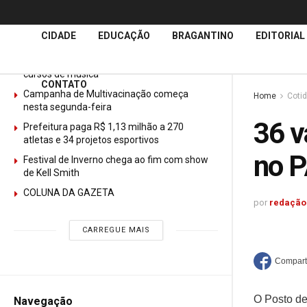
Últimas
Notícias
CIDADE
EDUCAÇÃO
BRAGANTINO
EDITORIAL
GURI abre mais de 150 vagas gratuitas para
cursos de música
CONTATO
Campanha de Multivacinação começa
Home
Coti
nesta segunda-feira
36 v
Prefeitura paga R$ 1,13 milhão a 270
atletas e 34 projetos esportivos
no 
Festival de Inverno chega ao fim com show
de Kell Smith
COLUNA DA GAZETA
por
redação
CARREGUE MAIS
O Posto de
Navegação