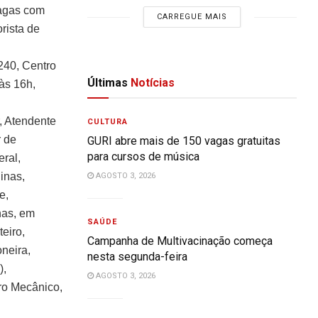
vagas com
CARREGUE MAIS
rista de
.240, Centro
Últimas
Notícias
às 16h,
, Atendente
CULTURA
r de
GURI abre mais de 150 vagas gratuitas
para cursos de música
ral,
inas,
AGOSTO 3, 2026
e,
nas, em
SAÚDE
eiro,
Campanha de Multivacinação começa
neira,
nesta segunda-feira
),
AGOSTO 3, 2026
ro Mecânico,