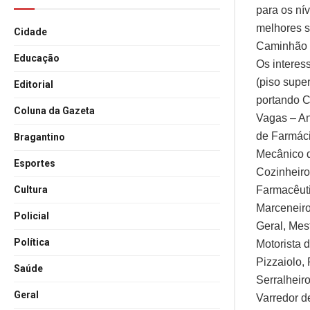
para os ní
melhores s
Cidade
Caminhão B
Educação
Os interes
(piso supe
Editorial
portando C
Coluna da Gazeta
Vagas – An
de Farmáci
Bragantino
Mecânico d
Esportes
Cozinheiro
Farmacêuti
Cultura
Marceneir
Policial
Geral, Mes
Política
Motorista 
Pizzaiolo, 
Saúde
Serralheir
Geral
Varredor d