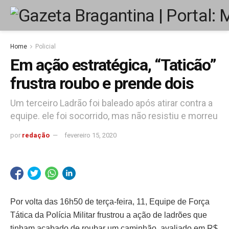
Home
Policial
Em ação estratégica, “Taticão”
frustra roubo e prende dois
Um terceiro Ladrão foi baleado após atirar contra a
equipe. ele foi socorrido, mas não resistiu e morreu
por
redação
fevereiro 15, 2020
Por volta das 16h50 de terça-feira, 11, Equipe de Força
Tática da Polícia Militar frustrou a ação de ladrões que
tinham acabado de roubar um caminhão, avaliado em R$