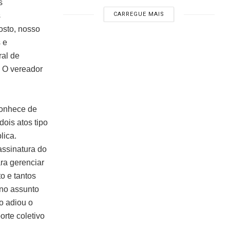
s
CARREGUE MAIS
s
osto, nosso
 e
al de
. O vereador
conhece de
dois atos tipo
lica.
assinatura do
ra gerenciar
o e tantos
 no assunto
o adiou o
rte coletivo