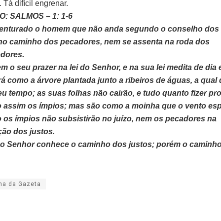
Tá difícil engrenar.
: SALMOS – 1: 1-6
enturado o homem que não anda segundo o conselho dos 
no caminho dos pecadores, nem se assenta na roda dos
dores.
em o seu prazer na lei do Senhor, e na sua lei medita de dia e
rá como a árvore plantada junto a ribeiros de águas, a qual
eu tempo; as suas folhas não cairão, e tudo quanto fizer pr
o assim os ímpios; mas são como a moinha que o vento esp
o os ímpios não subsistirão no juízo, nem os pecadores na
ão dos justos.
 o Senhor conhece o caminho dos justos; porém o caminho
na da Gazeta