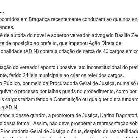
 …
 ocorridos em Bragança recentemente conduzem ao que nos en
nandes.
 é de autoria do novel e soberbo vereador, advogado Basílio Zec
e de oposição ao prefeito, que impetrou Ação Direta de
cionalidade (ADIN) contra a criação de cerca de 40 cargos em 
ação do vereador apontou possível ato inconstitucional do prefei
e, ferido 24 leis municipais ao criar os referidos cargos.
io Público, por meio da Procuradoria Geral de Justiça, numa só
uivar o processo por falhas pueris no procedimento, como por
ais cargos teriam ferido a Constituição ou qualquer outra fund
e a ADIN.
inépcia desse quadro, a promotora de Justiça, Karina Bagnatori,
o desta forma: “Assim, não deve prosperar a representação so
 Procuradoria-Geral de Justiça o ônus, despido de razoabilidade