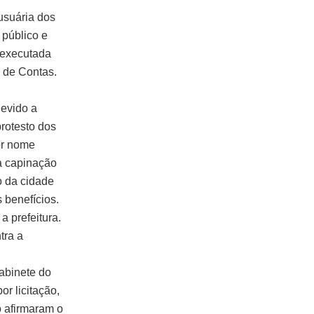
usuária dos
 público e
i executada
l de Contas.
devido a
rotesto dos
or nome
 capinação
o da cidade
 benefícios.
 prefeitura.
tra a
gabinete do
r licitação,
 afirmaram o