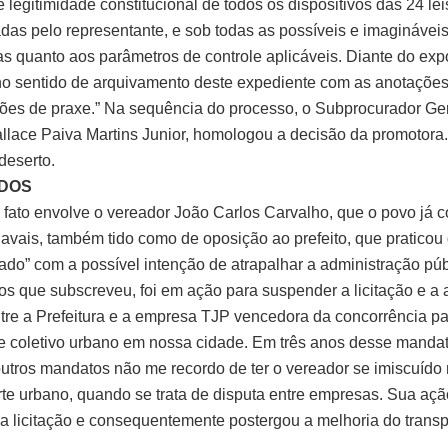
legitimidade constitucional de todos os dispositivos das 24 lei
as pelo representante, e sob todas as possíveis e imaginávei
as quanto aos parâmetros de controle aplicáveis. Diante do exp
no sentido de arquivamento deste expediente com as anotações
es de praxe.” Na sequência do processo, o Subprocurador Ger
allace Paiva Martins Junior, homologou a decisão da promotora
deserto.
DOS
fato envolve o vereador João Carlos Carvalho, que o povo já 
navais, também tido como de oposição ao prefeito, que praticou 
do” com a possível intenção de atrapalhar a administração púb
os que subscreveu, foi em ação para suspender a licitação e a 
ntre a Prefeitura e a empresa TJP vencedora da concorrência pa
te coletivo urbano em nossa cidade. Em três anos desse mandat
outros mandatos não me recordo de ter o vereador se imiscuído
rte urbano, quando se trata de disputa entre empresas. Sua açã
a licitação e consequentemente postergou a melhoria do transpo