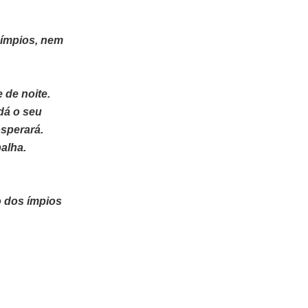
ímpios, nem
 de noite.
 dá o seu
osperará.
alha.
 dos ímpios