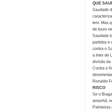
QUE SAU
Saudade do
caracteriz
tem. Mas q
de touro v
Saudade t
partidas e
contra o S
a Inter de 
divisão da
Contra o N
desorienta
Ronaldo Fe
RISCO
Se o Braga
amanhã, no
Palmeiras g