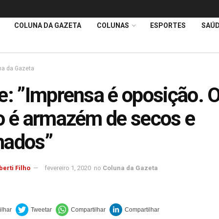
COLUNA DA GAZETA
COLUNAS
ESPORTES
SAÚ
na da Gazeta
e: ”Imprensa é oposição. 
o é armazém de secos e
hados”
berti Filho
fevereiro 1, 2020
no
Coluna da Gazeta