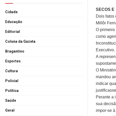
SECOS E
Cidade
Dois fatos
Educação
Millôr Fer
O primeiro
Editorial
como agent
Coluna da Gazeta
Inconstitu
Executivo.
Bragantino
A represent
Esportes
supostament
O Ministér
Cultura
mandou arq
Policial
indicar qu
justificass
Política
Perante a 
Saúde
sua decisã
impor-se à
Geral