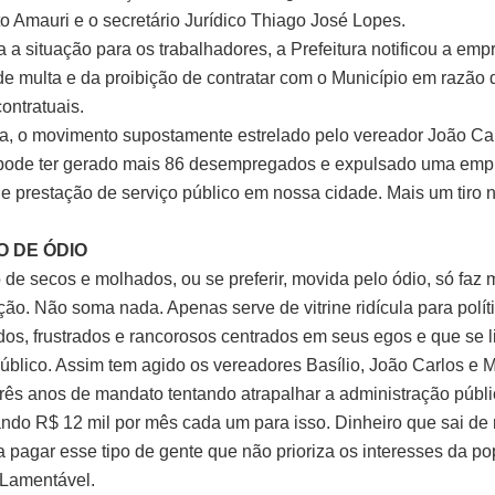
to Amauri e o secretário Jurídico Thiago José Lopes.
a a situação para os trabalhadores, a Prefeitura notificou a emp
de multa e da proibição de contratar com o Município em razão
ontratuais.
a, o movimento supostamente estrelado pelo vereador João Ca
 pode ter gerado mais 86 desempregados e expulsado uma emp
e prestação de serviço público em nossa cidade. Mais um tiro 
O DE ÓDIO
 de secos e molhados, ou se preferir, movida pelo ódio, só faz 
ção. Não soma nada. Apenas serve de vitrine ridícula para polít
dos, frustrados e rancorosos centrados em seus egos e que se 
público. Assim tem agido os vereadores Basílio, João Carlos e M
rês anos de mandato tentando atrapalhar a administração públi
ando R$ 12 mil por mês cada um para isso. Dinheiro que sai de
a pagar esse tipo de gente que não prioriza os interesses da p
 Lamentável.