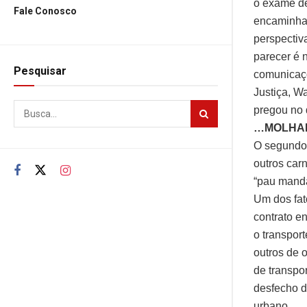
o exame de 
Fale Conosco
encaminhad
perspectiv
parecer é 
Pesquisar
comunicaçõ
Justiça, W
pregou no 
…MOLHA
O segundo 
outros car
“pau manda
Um dos fat
contrato e
o transpor
outros de 
de transpo
desfecho d
urbano.