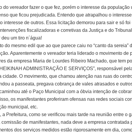
to do vereador fazer o que fez, porém o interesse da população 
enso que ficou prejudicada. Entendo que atrapalhou o interesse
o interesse de outros. Essa licitação demorou para sair e só fo
ntervenções fiscalizadoras e corretivas da Justiça e do Tribuna
 deu um tiro n´água!
to do mesmo edil que ao que parece caiu no “canto da sereia” 
ção. Aparentemente o vereador teria liderado o movimento de p
res da empresa Maria de Lourdes Ribeiro Machado, que tem p
“SHEIKINAH ADMINISTRAÇÃO E SERVIÇOS”, responsável pela
a cidade. O movimento, que chamou atenção nas ruas do centr
ndou a passeata, pregava cobrança de vales atrasados e outros
caminhou até o Paço Municipal com a óbvia intenção de cobrar a
isso, os manifestantes proferiram ofensas nas redes sociais con
ção municipal, etc.
 a Prefeitura, como se verificou mais tarde na reunião entre o 
 a comissão de manifestantes, nada deve a empresa contratada po
entos dos serviços medidos estão rigorosamente em dia, como