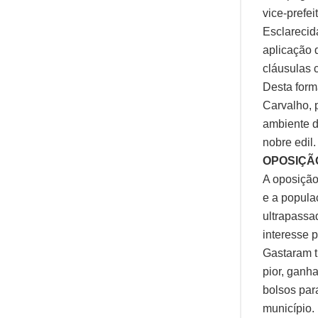
vice-prefei
Esclarecid
aplicação 
cláusulas c
Desta form
Carvalho,
ambiente d
nobre edil.
OPOSIÇÃ
A oposição
e a popula
ultrapassa
interesse 
Gastaram t
pior, ganh
bolsos par
município.