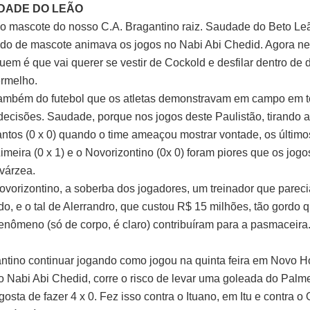
DADE DO LEÃO
 mascote do nosso C.A. Bragantino raiz. Saudade do Beto Le
ado de mascote animava os jogos no Nabi Abi Chedid. Agora 
uem é que vai querer se vestir de Cockold e desfilar dentro de
ermelho.
ambém do futebol que os atletas demonstravam em campo em t
 decisões. Saudade, porque nos jogos deste Paulistão, tirando a
antos (0 x 0) quando o time ameaçou mostrar vontade, os último
Limeira (0 x 1) e o Novorizontino (0x 0) foram piores que os jogo
 várzea.
ovorizontino, a soberba dos jogadores, um treinador que pareci
do, e o tal de Alerrandro, que custou R$ 15 milhões, tão gordo 
nômeno (só de corpo, é claro) contribuíram para a pasmaceira
ntino continuar jogando como jogou na quinta feira em Novo H
 Nabi Abi Chedid, corre o risco de levar uma goleada do Palmei
osta de fazer 4 x 0. Fez isso contra o Ituano, em Itu e contra o 