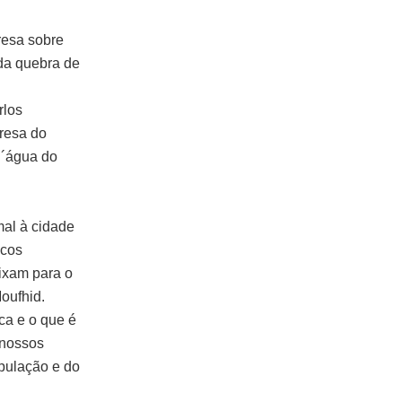
resa sobre
 da quebra de
rlos
resa do
n´água do
mal à cidade
icos
lixam para o
oufhid.
ca e o que é
 nossos
opulação e do