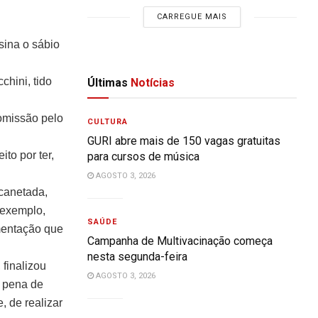
CARREGUE MAIS
sina o sábio
chini, tido
Últimas
Notícias
comissão pelo
CULTURA
GURI abre mais de 150 vagas gratuitas
to por ter,
para cursos de música
AGOSTO 3, 2026
 canetada,
 exemplo,
SAÚDE
amentação que
Campanha de Multivacinação começa
nesta segunda-feira
 finalizou
AGOSTO 3, 2026
b pena de
, de realizar