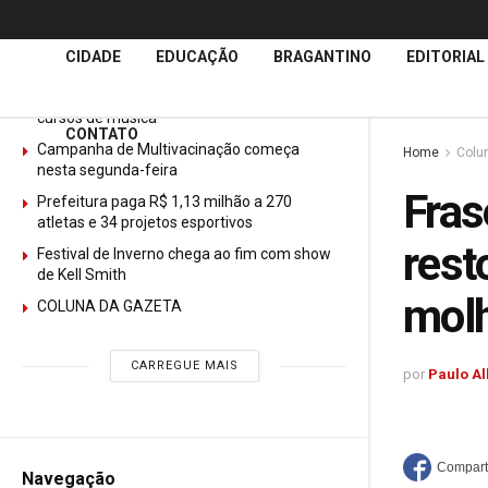
Últimas
Notícias
CIDADE
EDUCAÇÃO
BRAGANTINO
EDITORIAL
GURI abre mais de 150 vagas gratuitas para
cursos de música
CONTATO
Campanha de Multivacinação começa
Home
Colu
nesta segunda-feira
Fras
Prefeitura paga R$ 1,13 milhão a 270
atletas e 34 projetos esportivos
rest
Festival de Inverno chega ao fim com show
de Kell Smith
mol
COLUNA DA GAZETA
CARREGUE MAIS
por
Paulo Al
Navegação