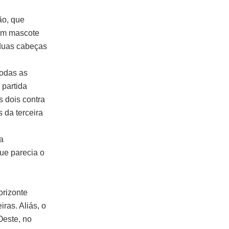
ão, que
nem mascote
 duas cabeças
odas as
 partida
s dois contra
s da terceira
a
que parecia o
.
orizonte
ras. Aliás, o
Oeste, no