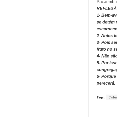
Pacaembu. 
REFLEXÃO
1- Bem-av
se detém 
escarnece
2- Antes t
3- Pois se
fruto no s
4- Não sã
5- Por iss
congregaç
6- Porque
perecerá.
Tags:
Colu