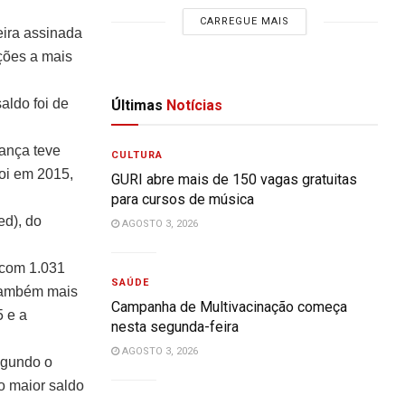
CARREGUE MAIS
eira assinada
ções a mais
aldo foi de
Últimas
Notícias
ança teve
CULTURA
oi em 2015,
GURI abre mais de 150 vagas gratuitas
para cursos de música
d), do
AGOSTO 3, 2026
 com 1.031
SAÚDE
 também mais
Campanha de Multivacinação começa
 e a
nesta segunda-feira
AGOSTO 3, 2026
egundo o
o maior saldo