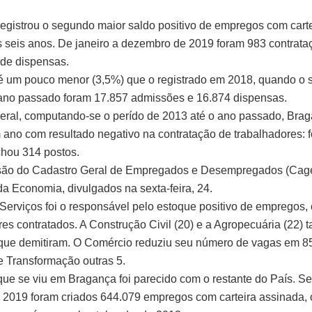
egistrou o segundo maior saldo positivo de empregos com cart
s seis anos. De janeiro a dezembro de 2019 foram 983 contrata
 de dispensas.
 um pouco menor (3,5%) que o registrado em 2018, quando o s
ano passado foram 17.857 admissões e 16.874 dispensas.
ral, computando-se o perído de 2013 até o ano passado, Brag
ano com resultado negativo na contratação de trabalhadores: f
hou 314 postos.
são do Cadastro Geral de Empregados e Desempregados (Cage
 da Economia, divulgados na sexta-feira, 24.
 Serviços foi o responsável pelo estoque positivo de empregos,
res contratados. A Construção Civil (20) e a Agropecuária (22)
que demitiram. O Comércio reduziu seu número de vagas em 85
de Transformação outras 5.
que se viu em Bragança foi parecido com o restante do País. S
2019 foram criados 644.079 empregos com carteira assinada, 