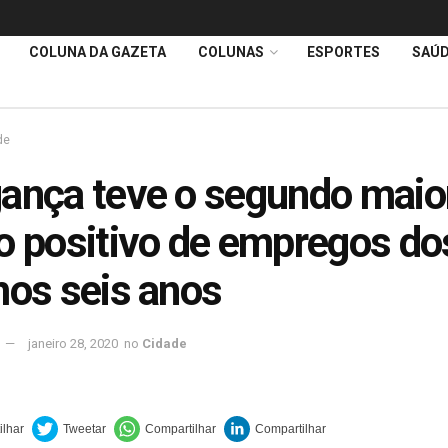
COLUNA DA GAZETA
COLUNAS
ESPORTES
SAÚ
de
ança teve o segundo maio
o positivo de empregos do
mos seis anos
janeiro 28, 2020
no
Cidade