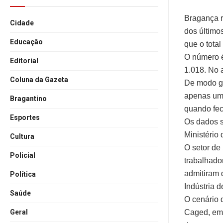
Bragança r
Cidade
dos último
Educação
que o total
O número é
Editorial
1.018. No 
Coluna da Gazeta
De modo ge
apenas um 
Bragantino
quando fec
Esportes
Os dados 
Ministério
Cultura
O setor de
Policial
trabalhado
admitiram 
Política
Indústria 
Saúde
O cenário 
Caged, em 
Geral