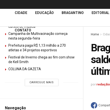
Últimas
Notícias
CIDADE
EDUCAÇÃO
BRAGANTINO
EDITORIAL
GURI abre mais de 150 vagas gratuitas para
cursos de música
CONTATO
Campanha de Multivacinação começa
Home
Cida
nesta segunda-feira
Brag
Prefeitura paga R$ 1,13 milhão a 270
atletas e 34 projetos esportivos
sald
Festival de Inverno chega ao fim com show
de Kell Smith
últi
COLUNA DA GAZETA
CARREGUE MAIS
por
redação
Navegação