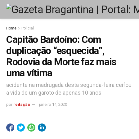
Home
Policial
Capitão Bardoíno: Com
duplicação “esquecida”,
Rodovia da Morte faz mais
uma vítima
acidente na madrugada desta segunda-feira ceifou
a vida de um garoto de apenas 10 anos
por
redação
janeiro 14, 2020