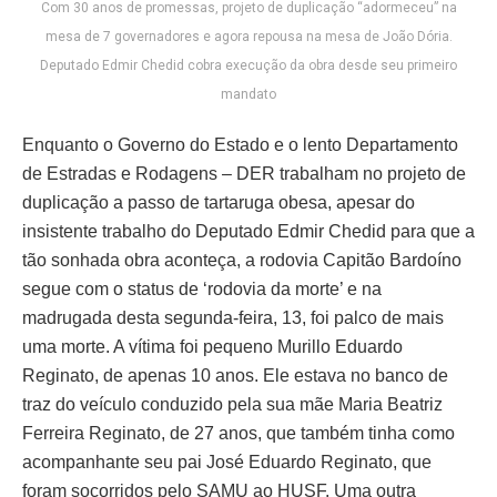
Com 30 anos de promessas, projeto de duplicação “adormeceu” na
mesa de 7 governadores e agora repousa na mesa de João Dória.
Deputado Edmir Chedid cobra execução da obra desde seu primeiro
mandato
Enquanto o Governo do Estado e o lento Departamento
de Estradas e Rodagens – DER trabalham no projeto de
duplicação a passo de tartaruga obesa, apesar do
insistente trabalho do Deputado Edmir Chedid para que a
tão sonhada obra aconteça, a rodovia Capitão Bardoíno
segue com o status de ‘rodovia da morte’ e na
madrugada desta segunda-feira, 13, foi palco de mais
uma morte. A vítima foi pequeno Murillo Eduardo
Reginato, de apenas 10 anos. Ele estava no banco de
traz do veículo conduzido pela sua mãe Maria Beatriz
Ferreira Reginato, de 27 anos, que também tinha como
acompanhante seu pai José Eduardo Reginato, que
foram socorridos pelo SAMU ao HUSF. Uma outra