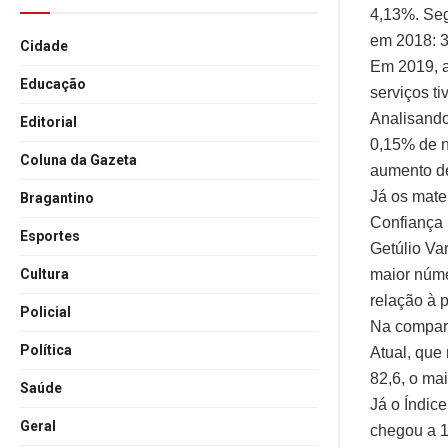
4,13%. Seg
em 2018: 
Cidade
Em 2019, a
Educação
serviços t
Analisando
Editorial
0,15% de n
Coluna da Gazeta
aumento de
Já os mate
Bragantino
Confiança 
Esportes
Getúlio Va
maior núme
Cultura
relação à 
Policial
Na compar
Política
Atual, que
82,6, o ma
Saúde
Já o Índic
Geral
chegou a 1