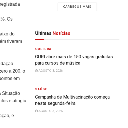
registrada
CARREGUE MAIS
92%. Os
Últimas
Notícias
aixo do
bém tiveram
CULTURA
GURI abre mais de 150 vagas gratuitas
para cursos de música
undação
ero a 200, o
AGOSTO 3, 2026
 pontos em
SAÚDE
 Situação
Campanha de Multivacinação começa
tos e atingiu
nesta segunda-feira
AGOSTO 3, 2026
ação, e