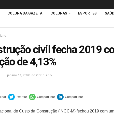
COLUNA DA GAZETA
COLUNAS
ESPORTES
SAÚ
diano
trução civil fecha 2019 c
ação de 4,13%
janeiro 11, 2020
no
Cotidiano
acional de Custo da Construção (INCC-M) fechou 2019 com um