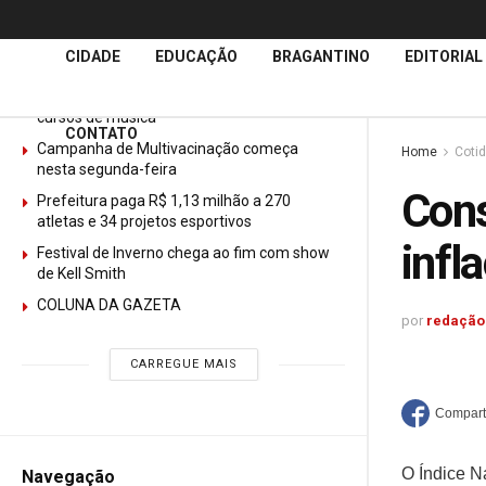
Últimas
Notícias
CIDADE
EDUCAÇÃO
BRAGANTINO
EDITORIAL
GURI abre mais de 150 vagas gratuitas para
cursos de música
CONTATO
Campanha de Multivacinação começa
Home
Coti
nesta segunda-feira
Cons
Prefeitura paga R$ 1,13 milhão a 270
atletas e 34 projetos esportivos
infl
Festival de Inverno chega ao fim com show
de Kell Smith
COLUNA DA GAZETA
por
redação
CARREGUE MAIS
O Índice N
Navegação