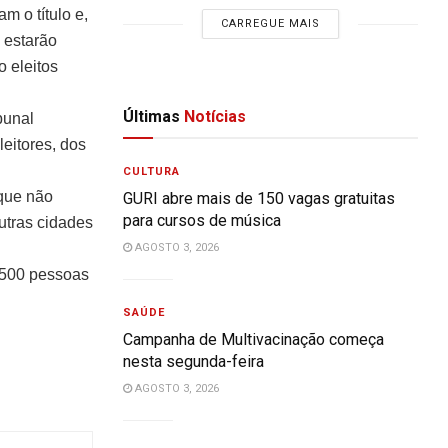
m o título e,
CARREGUE MAIS
 estarão
 eleitos
Últimas
Notícias
bunal
eitores, dos
CULTURA
 que não
GURI abre mais de 150 vagas gratuitas
para cursos de música
utras cidades
AGOSTO 3, 2026
 500 pessoas
SAÚDE
Campanha de Multivacinação começa
nesta segunda-feira
AGOSTO 3, 2026