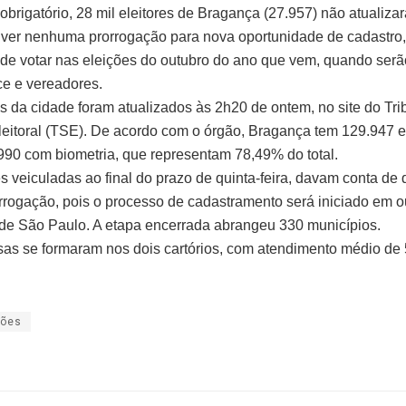
obrigatório, 28 mil eleitores de Bragança (27.957) não atualizara
ver nenhuma prorrogação para nova oportunidade de cadastro,
de votar nas eleições do outubro do ano que vem, quando serão
ice e vereadores.
 da cidade foram atualizados às 2h20 de ontem, no site do Tri
leitoral (TSE). De acordo com o órgão, Bragança tem 129.947 el
990 com biometria, que representam 78,49% do total.
s veiculadas ao final do prazo de quinta-feira, davam conta de
rrogação, pois o processo de cadastramento será iniciado em o
de São Paulo. A etapa encerrada abrangeu 330 municípios.
sas se formaram nos dois cartórios, com atendimento médio de
ções