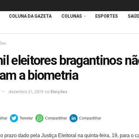
COLUNA DA GAZETA
COLUNAS
ESPORTES
SAÚ
ções
il eleitores bragantinos n
ram a biometria
dezembro 21, 2019
no
Eleições
o prazo dado pela Justiça Eleitoral na quinta-feira, 19, para o 