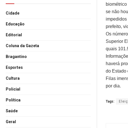
biométrico 
se não hou
Cidade
impedidos 
Educação
prefeito, v
Os números
Editorial
Superior E
Coluna da Gazeta
quais 101.
Informaçõe
Bragantino
haverá pro
Esportes
do Estado 
Filas imen
Cultura
por dia.
Policial
Política
Tags:
Elei
Saúde
Geral