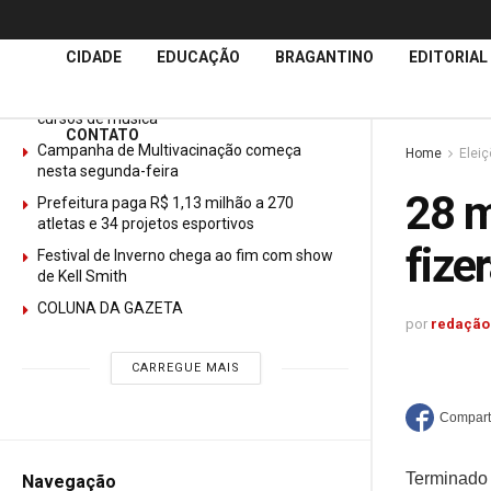
Últimas
Notícias
CIDADE
EDUCAÇÃO
BRAGANTINO
EDITORIAL
GURI abre mais de 150 vagas gratuitas para
cursos de música
CONTATO
Campanha de Multivacinação começa
Home
Elei
nesta segunda-feira
28 m
Prefeitura paga R$ 1,13 milhão a 270
atletas e 34 projetos esportivos
fize
Festival de Inverno chega ao fim com show
de Kell Smith
COLUNA DA GAZETA
por
redação
CARREGUE MAIS
Terminado 
Navegação