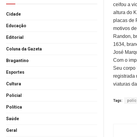
ceifou a v
altura do 
Cidade
placas de 
Educação
motivos de
Randon, br
Editorial
1634, bran
Coluna da Gazeta
José Marqu
Com o impa
Bragantino
Seu corpo 
Esportes
registrada
viaturas da
Cultura
Policial
Tags:
políc
Política
Saúde
Geral