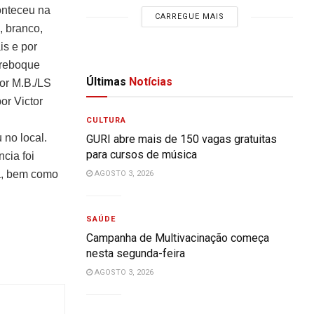
onteceu na
CARREGUE MAIS
, branco,
s e por
-reboque
Últimas
Notícias
or M.B./LS
or Victor
CULTURA
 no local.
GURI abre mais de 150 vagas gratuitas
para cursos de música
cia foi
ia, bem como
AGOSTO 3, 2026
SAÚDE
Campanha de Multivacinação começa
nesta segunda-feira
AGOSTO 3, 2026