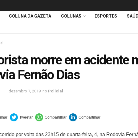
COLUNA DA GAZETA
COLUNAS
ESPORTES
SAÚ
ial
rista morre em acidente 
via Fernão Dias
dezembro 7, 2019
no
Policial
corrido por volta das 23h15 de quarta-feira, 4, na Rodovia Fern