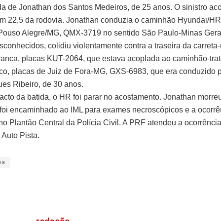
ida de Jonathan dos Santos Medeiros, de 25 anos. O sinistro ac
Km 22,5 da rodovia. Jonathan conduzia o caminhão Hyundai/HR
Pouso Alegre/MG, QMX-3719 no sentido São Paulo-Minas Gerai
sconhecidos, colidiu violentamente contra a traseira da carreta
anca, placas KUT-2064, que estava acoplada ao caminhão-trat
co, placas de Juiz de Fora-MG, GXS-6983, que era conduzido p
es Ribeiro, de 30 anos.
cto da batida, o HR foi parar no acostamento. Jonathan morreu
foi encaminhado ao IML para exames necroscópicos e a ocorrên
 no Plantão Central da Polícia Civil. A PRF atendeu a ocorrênc
 Auto Pista.
ia