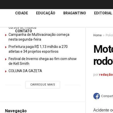
Últimas
Notícias
CIDADE
EDUCAÇÃO
BRAGANTINO
EDITORIAL
GURI abre mais de 150 vagas gratuitas para
cursos de música
CONTATO
Campanha de Multivacinação começa
Home
Polic
nesta segunda-feira
Moto
Prefeitura paga R$ 1,13 milhão a 270
atletas e 34 projetos esportivos
rodo
Festival de Inverno chega ao fim com show
de Kell Smith
COLUNA DA GAZETA
por
redação
CARREGUE MAIS
Acidente o
Navegação