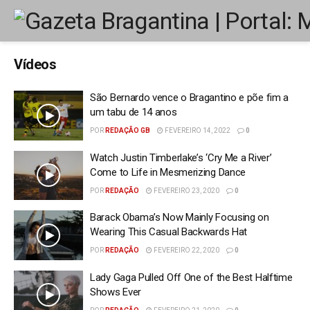
Vídeos
São Bernardo vence o Bragantino e põe fim a
um tabu de 14 anos
POR
REDAÇÃO GB
FEVEREIRO 14, 2022
0
Watch Justin Timberlake’s ‘Cry Me a River’
Come to Life in Mesmerizing Dance
POR
REDAÇÃO
FEVEREIRO 23, 2020
0
Barack Obama’s Now Mainly Focusing on
Wearing This Casual Backwards Hat
POR
REDAÇÃO
FEVEREIRO 22, 2020
0
Lady Gaga Pulled Off One of the Best Halftime
Shows Ever