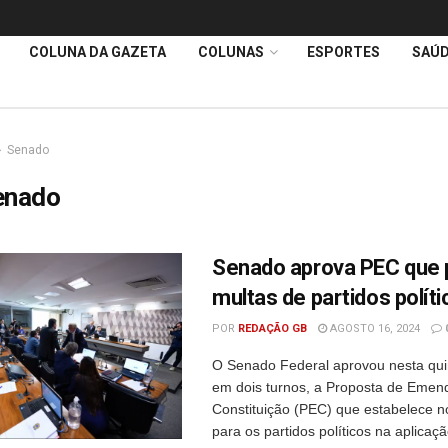
COLUNA DA GAZETA
COLUNAS
ESPORTES
SAÚ
Senado
enado
Senado aprova PEC que 
multas de partidos polít
POR
REDAÇÃO GB
AGOSTO 16, 2024
O Senado Federal aprovou nesta quin
em dois turnos, a Proposta de Emen
Constituição (PEC) que estabelece n
para os partidos políticos na aplicaç