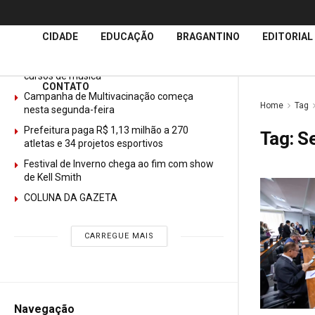
Últimas
Notícias
CIDADE
EDUCAÇÃO
BRAGANTINO
EDITORIAL
GURI abre mais de 150 vagas gratuitas para
cursos de música
CONTATO
Campanha de Multivacinação começa
Home
Tag
nesta segunda-feira
Prefeitura paga R$ 1,13 milhão a 270
Tag:
S
atletas e 34 projetos esportivos
Festival de Inverno chega ao fim com show
de Kell Smith
COLUNA DA GAZETA
CARREGUE MAIS
Navegação