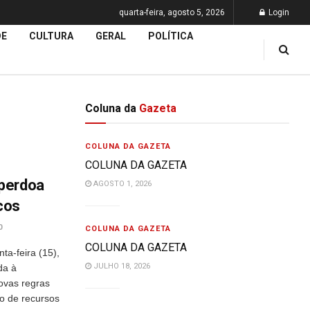
quarta-feira, agosto 5, 2026
Login
DE
CULTURA
GERAL
POLÍTICA
Coluna da
Gazeta
COLUNA DA GAZETA
COLUNA DA GAZETA
perdoa
AGOSTO 1, 2026
icos
0
COLUNA DA GAZETA
COLUNA DA GAZETA
ta-feira (15),
JULHO 18, 2026
da à
ovas regras
ão de recursos