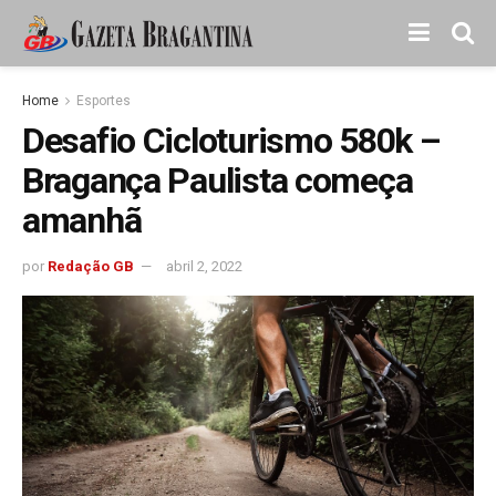
Home
Esportes
Desafio Cicloturismo 580k –
Bragança Paulista começa
amanhã
por
Redação GB
abril 2, 2022